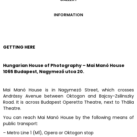
GALLERY
INFORMATION
ADMISSION FEES
OPENING HOURS
CONTACT US
GETTING HERE
GETTING HERE
Hungarian House of Photography – Mai Manó House
1065 Budapest, Nagymező utca 20.
Mai Manó House is in Nagymező Street, which crosses
Andrássy Avenue between Oktogon and Bajcsy-Zsilinszky
Road. It is across Budapest Operetta Theatre, next to Thália
Theatre.
You can reach Mai Manó House by the following means of
public transport:
– Metro Line 1 (M1), Opera or Oktogon stop