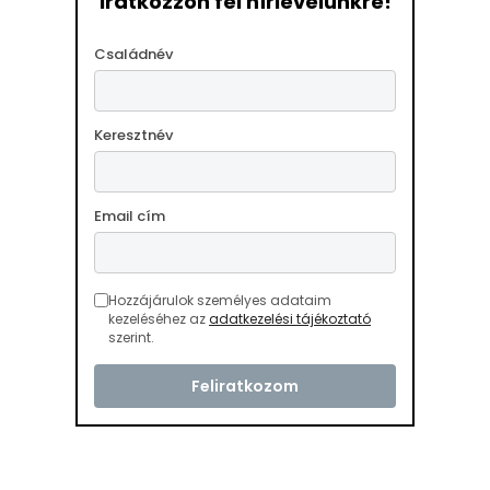
Iratkozzon fel hírlevelünkre!
Családnév
Keresztnév
Email cím
Hozzájárulok személyes adataim
kezeléséhez az
adatkezelési tájékoztató
szerint.