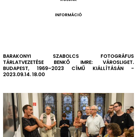
ONLINE KATALÓGUS
ARCHÍVUM 1999-2014
ARCHÍVUM
PÉCSI JÓZSEF - A NÉVADÓ
INFORMÁCIÓ
ARCHÍVUM 2014-2018
ÚJ SZERZEMÉNYEK
VERZO ONLINE GALÉRIA
NYITVATARTÁS
GYŰJTEMÉNYEK EREDETE
BELÉPŐDÍJAK
ADOMÁNYOZÓK
KAPCSOLAT
MEGKÖZELÍTÉS
BARAKONYI SZABOLCS FOTOGRÁFUS
TÁRLATVEZETÉSE BENKŐ IMRE: VÁROSLIGET.
ÜVEGZSEB
BUDAPEST, 1969–2023 CÍMŰ KIÁLLÍTÁSÁN -
2023.09.14. 18.00