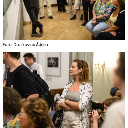
Fotó: Draskovics Ádám