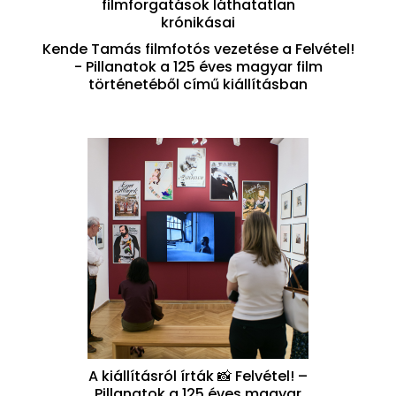
filmforgatások láthatatlan
krónikásai
Kende Tamás filmfotós vezetése a Felvétel!
- Pillanatok a 125 éves magyar film
történetéből című kiállításban
A kiállításról írták 📸 Felvétel! –
Pillanatok a 125 éves magyar