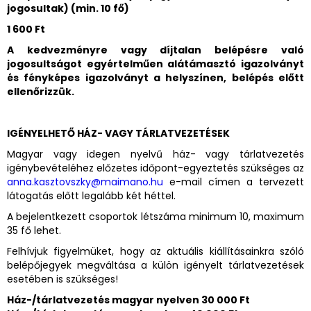
jogosultak) (min. 10 fő)
1 600 Ft
A kedvezményre vagy díjtalan belépésre való
jogosultságot egyértelműen alátámasztó igazolványt
és fényképes igazolványt a helyszínen, belépés előtt
ellenőrizzük.
IGÉNYELHETŐ HÁZ- VAGY TÁRLATVEZETÉSEK
Magyar vagy idegen nyelvű ház- vagy tárlatvezetés
igénybevételéhez előzetes időpont-egyeztetés szükséges az
anna.kasztovszky@maimano.hu
e-mail címen a tervezett
látogatás előtt legalább két héttel.
A bejelentkezett csoportok létszáma minimum 10, maximum
35 fő lehet.
Felhívjuk figyelmüket, hogy az aktuális kiállításainkra szóló
belépőjegyek megváltása a külön igényelt tárlatvezetések
esetében is szükséges!
Ház-/tárlatvezetés magyar nyelven 30 000 Ft