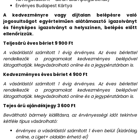
Érvényes Budapest Kártya
A kedvezményre vagy díjtalan belépésre való
jogosultságot egyértelműen alátámasztó igazolványt
és fényképes igazolványt a helyszínen, belépés előtt
ellenőrizzük.
Teljesárú éves bérlet 9 900 Ft
A vásárlástól számított 1 évig érvényes. Az éves bérlettel
rendelkezők a programokat kedvezményes belépővel
látogathatják. Megvásárolható online és a jegypénztárban is.
Kedvezményes éves bérlet 4 900 Ft
A vásárlástól számított 1 évig érvényes. Az éves bérlettel
rendelkezők a programokat kedvezményes belépővel
látogathatják. Megvásárolható online és a jegypénztárban is.
Tejes árú ajándékjegy 3 600 Ft
Beváltható bármely kiállításra, az érvényességi időt tekintve
kétféle típus vásárolható:
érvényes a vásárlástól számított 1 éven belül (kizárólag
online, a Liget+ oldalán érhető el)