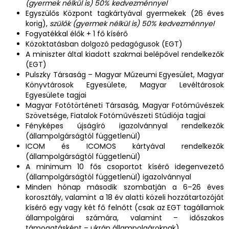
(gyermek nélkül is) 50% kedvezménnyel
Egyszülős Központ tagkártyával gyermekek (26 éves
korig),
szülők (gyermek nélkül is) 50% kedvezménnyel
Fogyatékkal élők + 1 fő kísérő
Közoktatásban dolgozó pedagógusok (EGT)
A miniszter által kiadott szakmai belépővel rendelkezők
(EGT)
Pulszky Társaság – Magyar Múzeumi Egyesület, Magyar
Könyvtárosok Egyesülete, Magyar Levéltárosok
Egyesülete tagjai
Magyar Fotótörténeti Társaság, Magyar Fotóművészek
Szövetsége, Fiatalok Fotóművészeti Stúdiója tagjai
Fényképes újságíró igazolvánnyal rendelkezők
(állampolgárságtól függetlenül)
ICOM és ICOMOS kártyával rendelkezők
(állampolgárságtól függetlenül)
A minimum 10 fős csoportot kísérő idegenvezető
(állampolgárságtól függetlenül) igazolvánnyal
Minden hónap második szombatján a 6–26 éves
korosztály, valamint a 18 év alatti közeli hozzátartozóját
kísérő egy vagy két fő felnőtt (csak az EGT tagállamok
állampolgárai számára, valamint – időszakos
támogatásként – ukrán állampolgároknak)