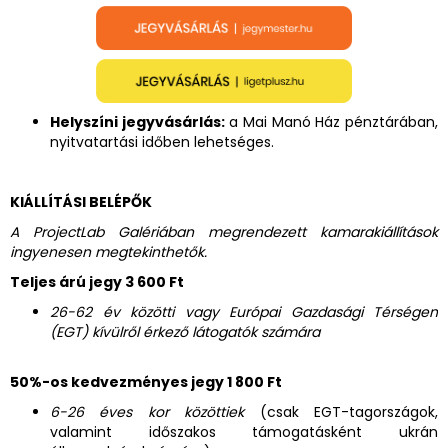
Helyszíni jegyvásárlás:
a Mai Manó Ház pénztárában,
nyitvatartási időben lehetséges.
KIÁLLÍTÁSI BELÉPŐK
A ProjectLab Galériában megrendezett kamarakiállítások
ingyenesen megtekinthetők.
Teljes árú jegy 3 600 Ft
26-62 év közötti vagy Európai Gazdasági Térségen
(EGT) kívülről érkező látogatók számára
50%-os kedvezményes jegy 1 800 Ft
6-26 éves kor közöttiek
(csak EGT-tagországok,
valamint időszakos támogatásként ukrán