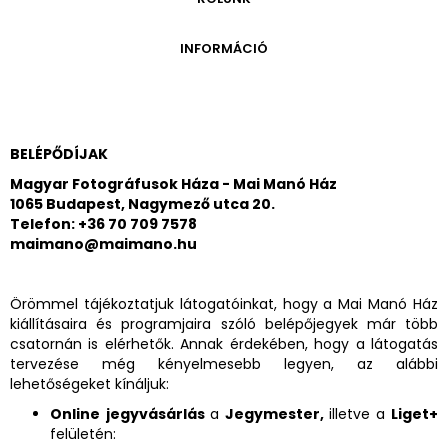
ONLINE KATALÓGUS
ARCHÍVUM 1999-2014
ARCHÍVUM
PÉCSI JÓZSEF - A NÉVADÓ
INFORMÁCIÓ
ARCHÍVUM 2014-2018
ÚJ SZERZEMÉNYEK
VERZO ONLINE GALÉRIA
NYITVATARTÁS
GYŰJTEMÉNYEK EREDETE
BELÉPŐDÍJAK
ADOMÁNYOZÓK
KAPCSOLAT
BELÉPŐDÍJAK
MEGKÖZELÍTÉS
Magyar Fotográfusok Háza - Mai Manó Ház
1065 Budapest, Nagymező utca 20.
ÜVEGZSEB
Telefon: +36 70 709 7578
maimano@maimano.hu
Örömmel tájékoztatjuk látogatóinkat, hogy a Mai Manó Ház
kiállításaira és programjaira szóló belépőjegyek már több
csatornán is elérhetők. Annak érdekében, hogy a látogatás
tervezése még kényelmesebb legyen, az alábbi
lehetőségeket kínáljuk:
Online jegyvásárlás
a
Jegymester
,
illetve
a
Liget+
felületén: