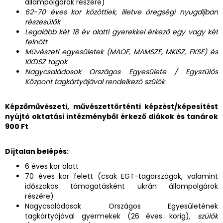
állampolgárok részére)
62-70 éves kor közöttiek, illetve öregségi nyugdíjban
részesülők
Legalább két 18 év alatti gyerekkel érkező egy vagy két
felnőtt
Művészeti egyesületek (MAOE, MAMSZE, MKISZ, FKSE) és
KKDSZ tagok
Nagycsaládosok Országos Egyesülete / Egyszülős
Központ tagkártyájával rendelkező szülők
Képzőművészeti, művészettörténti képzést/képesítést
nyújtó oktatási intézményből érkező diákok és tanárok
900 Ft
Díjtalan belépés:
6 éves kor alatt
70 éves kor felett (csak EGT-tagországok, valamint
időszakos támogatásként ukrán állampolgárok
részére)
Nagycsaládosok Országos Egyesületének
tagkártyájával gyermekek (26 éves korig),
szülők