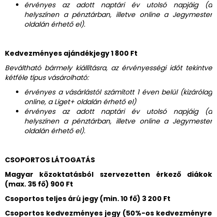
érvényes az adott naptári év utolsó napjáig (a
helyszínen a pénztárban, illetve online a Jegymester
oldalán érhető el).
Kedvezményes ajándékjegy 1 800 Ft
Beváltható bármely kiállításra, az érvényességi időt tekintve
kétféle típus vásárolható:
érvényes a vásárlástól számított 1 éven belül (kizárólag
online, a Liget+ oldalán érhető el)
érvényes az adott naptári év utolsó napjáig (a
helyszínen a pénztárban, illetve online a Jegymester
oldalán érhető el).
CSOPORTOS LÁTOGATÁS
Magyar közoktatásból szervezetten érkező diákok
(max. 35 fő) 900 Ft
Csoportos teljes árú jegy (min. 10 fő) 3 200 Ft
Csoportos kedvezményes jegy (50%-os kedvezményre