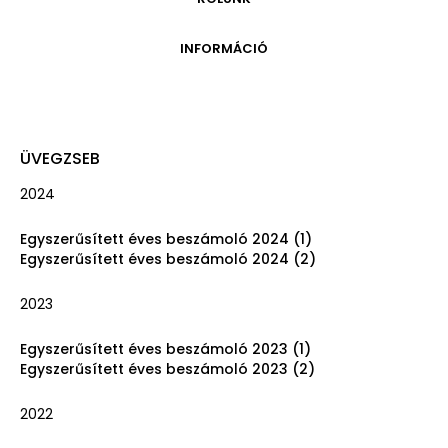
ONLINE KATALÓGUS
ARCHÍVUM 1999-2014
ARCHÍVUM
PÉCSI JÓZSEF - A NÉVADÓ
INFORMÁCIÓ
ARCHÍVUM 2014-2018
ÚJ SZERZEMÉNYEK
VERZO ONLINE GALÉRIA
NYITVATARTÁS
GYŰJTEMÉNYEK EREDETE
BELÉPŐDÍJAK
ADOMÁNYOZÓK
KAPCSOLAT
ÜVEGZSEB
MEGKÖZELÍTÉS
2024
ÜVEGZSEB
Egyszerűsített éves beszámoló 2024 (1)
Egyszerűsített éves beszámoló 2024 (2)
2023
Egyszerűsített éves beszámoló 2023 (1)
Egyszerűsített éves beszámoló 2023 (2)
2022