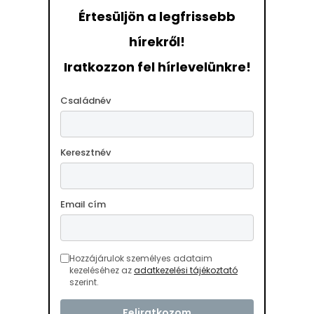
Értesüljön a legfrissebb
hírekről!
Iratkozzon fel hírlevelünkre!
Családnév
Keresztnév
Email cím
Hozzájárulok személyes adataim
kezeléséhez az
adatkezelési tájékoztató
szerint.