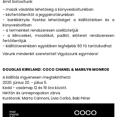
Amit biztosítunk:
- maszk vásárlási lehetőség a könyvesboltunkban
- kézfertőtlenítőt a jegypénztárunkban
- bankkártyás fizetési lehetőséget a kiállítótérben és a
könyvesboltban
- a termeinket rendszeresen szellőztetjük
- a kilincseket, mosdókat, padlót, előteret rendszeresen
fertőtlenítjük
- kiállítótereinkben egyidőben legfeljebb 60 fő tartózkodhat
Várunk mindenkit szeretettel! Vigyázzunk egymásra!
DOUGLAS KIRKLAND: COCO CHANEL & MARILYN MONROE
A kiállítás ingyenesen megtekinthető:
2020. június 20. - július 5.
Kedd - vasárnap 12 és 19 óra között.
Hétfőn és ünnepnapokon zárva.
Kurátorok: Marta Cannoni, Livia Corbò, Baki Péter