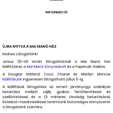
ONLINE KATALÓGUS
ARCHÍVUM 1999-2014
ARCHÍVUM
PÉCSI JÓZSEF - A NÉVADÓ
INFORMÁCIÓ
ARCHÍVUM 2014-2018
ÚJ SZERZEMÉNYEK
VERZO ONLINE GALÉRIA
NYITVATARTÁS
GYŰJTEMÉNYEK EREDETE
BELÉPŐDÍJAK
ADOMÁNYOZÓK
KAPCSOLAT
MEGKÖZELÍTÉS
ÚJRA NYITVA A MAI MANÓ HÁZ
ÜVEGZSEB
Kedves Látogatóink!
Június 20-tól ismét látogathatóak a Mai Manó Ház
kiállítóterei, a
Mai Manó Könyvesbolt
és a PaperLab Galéria.
A Douglas Kirkland: Coco Chanel és Marilyn Monroe
kiállításunk
ingyenesen látogatható július 5-ig.
A kiállítások látogatása az ismert járványügyi szabályok
betartása mellett zajlik, gyakori fertőtlenítéssel és
szellőztetéssel és a 1,5 méteres távolság betartásával,
kötelező maszkviseléssel teremtünk biztonságos környezetet
a látogatóink számára.