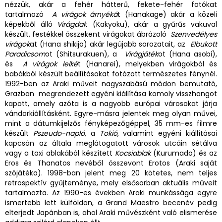
nézzük, akár a fehér hátterű, fekete-fehér fotókat
tartalmazó
A virágok árnyéká
t (Hanakage) akár a közeli
képekből álló
Virágdal
t (Kakyoku), akár a gyűrűs vakuval
készült, festékkel összekent virágokat ábrázoló
Szenvedélyes
virágok
at (Hana shikijo) akár legújabb sorozatait, az
Elbukott
Paradicsom
ot (Shitsurakuen), a
Virágjáték
ot (Hana asobi),
és
A virágok lelké
t (Hanarei), melyekben virágokból és
babákból készült beállításokat fotózott természetes fénynél.
1992-ben az Araki műveit nagyszabású módon bemutató,
Grazban megrendezett egyéni kiállítása komoly visszhangot
kapott, amely azóta is a nagyobb európai városokat járja
vándorkiállításként. Egyre-másra jelentek meg olyan művei,
mint a dátumkijelzős fényképezőgéppel, 35 mm-es filmre
készült
Pszeudo-napló
, a
Tokió
, valamint egyéni kiállításai
kapcsán az általa meglátogatott városok utcáin sétálva
vagy a taxi ablakából készített
Kocsiablak
(Kurumado) és az
Eros és Thanatos nevéből összevont Erotos (Araki saját
szójátéka). 1998-ban jelent meg 20 kötetes, nem teljes
retrospektív gyűjteménye, mely elsősorban aktuális műveit
tartalmazta. Az 1990-es években Araki munkássága egyre
ismertebb lett külföldön, a Grand Maestro becenév pedig
elterjedt Japánban is, ahol Araki művészként való elismerése