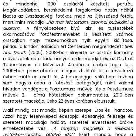
és mindenhol 1000 családról készített portrét.
Magánkiadásban, kereskedelmi forgalomba hozás nélkül
kiadta az Évszázadvégi fotókat, majd Az újévszázad fotóit,
mert mint mondja: „
ha már lefotóztam, azonnal publikálni is
akarom
”. A fényképezésen kívül akril és tusfestékek
alkalmazásával fotófestményeket is készített. Számos
országban nagy múzeumokban nyílt egyéni kiállítása,
például a londoni Barbican Art Centerben megrendezett
Self,
Life, Death
(2005). 2008-ban elnyerte az osztrák kormány
művészetek és a tudományok érdemrendjét és az Osztrák
Tudományos és Művészeti Akadémia örökös tagja lett.
2009-ben prosztatarákkal diagnosztizálták és a következő
évben műtéten esett át. A betegséggel való harc közben
sem hagyta abba a fotózást: betegségét, mint valami
hívatlan vendéget a Posztumusz művek és a Posztumusz
művek 2. című kötetekben dokumentálta. 2010-ben
szeretett macskája, Csiro 22 éves korában elpusztult.
Araki mindig azt mondja, képein szerepel Eros és Thanatos.
Azzal, hogy lefényképezi édesapja, édesanyja, felesége és
szeretett macskája halálát, szerettei elvesztését örökre
emlékezetébe vési. „
A fénykép megállítja a rekeszen
nyitáskor-záráskor átfolyó időt.
” Ezért mondja, hogy a