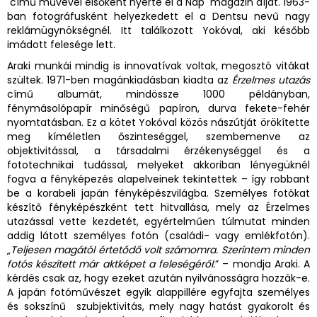
című művével elsőként nyerte el a Nap magazin díját. 1963-
ban fotográfusként helyezkedett el a Dentsu nevű nagy
reklámügynökségnél. Itt találkozott Yokóval, aki később
imádott felesége lett.
Araki munkái mindig is innovatívak voltak, megosztó vitákat
szültek. 1971-ben magánkiadásban kiadta az
Érzelmes utazás
című albumát, mindössze 1000 példányban,
fénymásolópapír minőségű papíron, durva fekete-fehér
nyomtatásban. Ez a kötet Yokóval közös nászútját örökítette
meg kíméletlen őszinteséggel, szembemenve az
objektivitással, a társadalmi érzékenységgel és a
fototechnikai tudással, melyeket akkoriban lényegüknél
fogva a fényképezés alapelveinek tekintettek – így robbant
be a korabeli japán fényképészvilágba. Személyes fotókat
készítő fényképészként tett hitvallása, mely az Érzelmes
utazással vette kezdetét, egyértelműen túlmutat minden
addig látott személyes fotón (családi- vagy emlékfotón).
„
Teljesen magától értetődő volt számomra. Szerintem minden
fotós készített már aktképet a feleségéről.
” – mondja Araki. A
kérdés csak az, hogy ezeket azután nyilvánosságra hozzák-e.
A japán fotóművészet egyik alappillére egyfajta személyes
és sokszínű szubjektivitás, mely nagy hatást gyakorolt és