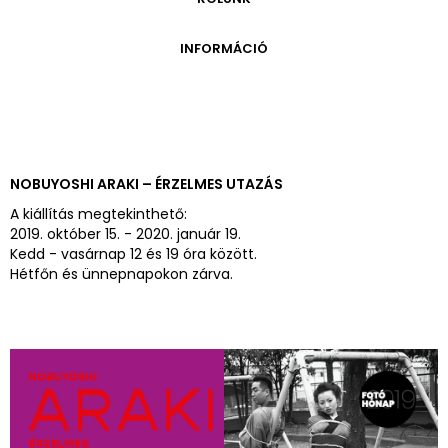
ONLINE KATALÓGUS
ARCHÍVUM 1999-2014
ARCHÍVUM
PÉCSI JÓZSEF - A NÉVADÓ
INFORMÁCIÓ
ARCHÍVUM 2014-2018
ÚJ SZERZEMÉNYEK
VERZO ONLINE GALÉRIA
NYITVATARTÁS
GYŰJTEMÉNYEK EREDETE
BELÉPŐDÍJAK
ADOMÁNYOZÓK
KAPCSOLAT
MEGKÖZELÍTÉS
NOBUYOSHI ARAKI – ÉRZELMES UTAZÁS
ÜVEGZSEB
A kiállítás megtekinthető:
2019. október 15. - 2020. január 19.
Kedd - vasárnap 12 és 19 óra között.
Hétfőn és ünnepnapokon zárva.