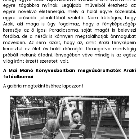
egyre tágabbra nyílnak. Legújabb műveiből érezhető az
egyre növekvő életenergia, mely a halál egyre közelebbi,
egyre erősebb jelenlétéből születik. Nem kétséges, hogy
Araki, aki maga is úgy fogalmaz, hogy a fényképezőgép
keresője az ő igazi Paradicsoma, saját magát is beleviszi
fotóiba, de a nézők is könnyen megtalálhatják önmagukat
műveiben. Az sem kizárt, hogy az, amit Araki fényképein
keresztül az élet és halál drámáját támogatva mindvégig
próbált nekünk átadni, lényegében véve mindig is az egész
világ iránt érzett szeretet volt.
A Mai Manó Könyvesboltban megvásárolhatók Araki
fotóalbumai
A galéria megtekintéséhez lapozzon!