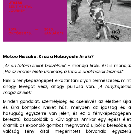
Motoo Hiszako: Ki az a Nobuyoshi Araki?
„
Az én fotóim sokat beszélnek
” – mondja Araki. Azt is mondja:
„
Ha az ember élete unalmas, a fotói is unalmasak lesznek.
”
Neki a fényképezőgépet elkattintani olyan természetes, mint
ahogy levegőt vesz, ahogy pulzusa van. „
A fényképezés
maga az élet.
”
Minden gondolat, személyiség és cselekvés az életben újra
és újra komplex íveket húz, melyben az igazság és a
hazugság egyszerre van jelen, és ez a fényképezőgépen
keresztül kapcsolódik a külvilághoz. Amikor egy egész élet
áramlik az exponáló gombot megnyomó ujjból a keresőbe, a
valóság fény által megérintett körvonala egyszerű