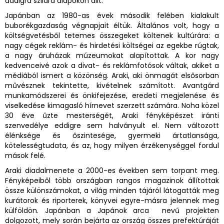
addigra szilárd alapokon állt.
Japánban az 1980-as évek második felében kialakult
buborékgazdaság végnapjait éltük. Általános volt, hogy a
költségvetésből tetemes összegeket költenek kultúrára: a
nagy cégek reklám- és hirdetési költségei az egekbe rúgtak,
a nagy áruházak múzeumokat alapítottak. A kor nagy
kedvenceivé azok a divat- és reklámfotósok váltak, akiket a
médiából ismert a közönség. Araki, aki önmagát elsősorban
művésznek tekintette, kivételnek számított. Avantgárd
munkamódszerei és önkifejezése, eredeti megjelenése és
viselkedése kimagasló hírnevet szerzett számára. Noha közel
30 éve űzte mesterségét, Araki fényképészet iránti
szenvedélye eddigre sem halványult el. Nem változott
élénksége és őszintesége, gyermeki ártatlansága,
kötelességtudata, és az, hogy milyen érzékenységgel fordul
mások felé.
Araki diadalmenete a 2000-es években sem torpant meg.
Fényképeiből több országban rangos magazinok állítottak
össze különszámokat, a világ minden tájáról látogatták meg
kurátorok és riporterek, könyvei egyre-másra jelennek meg
külföldön. Japánban a Japánok arca nevű projekten
dolgozott, mely során bejárta az ország összes prefektúráját