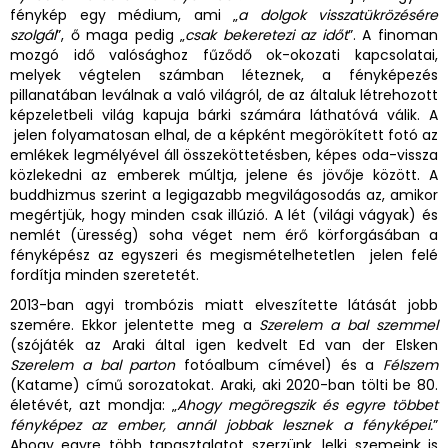
fénykép egy médium, ami „
a dolgok visszatükrözésére
szolgál
”, ő maga pedig „
csak bekeretezi az időt
”. A finoman
mozgó idő valósághoz fűződő ok-okozati kapcsolatai,
melyek végtelen számban léteznek, a fényképezés
pillanatában leválnak a való világról, de az általuk létrehozott
képzeletbeli világ kapuja bárki számára láthatóvá válik. A
jelen folyamatosan elhal, de a képként megörökített fotó az
emlékek legmélyével áll összeköttetésben, képes oda-vissza
közlekedni az emberek múltja, jelene és jövője között. A
buddhizmus szerint a legigazabb megvilágosodás az, amikor
megértjük, hogy minden csak illúzió. A lét (világi vágyak) és
nemlét (üresség) soha véget nem érő körforgásában a
fényképész az egyszeri és megismételhetetlen jelen felé
fordítja minden szeretetét.
2013-ban agyi trombózis miatt elveszítette látását jobb
szemére. Ekkor jelentette meg a
Szerelem a bal szemmel
(szójáték az Araki által igen kedvelt Ed van der Elsken
Szerelem a bal parton
fotóalbum címével) és a
Félszem
(Katame) című sorozatokat. Araki, aki 2020-ban tölti be 80.
életévét, azt mondja: „
Ahogy megöregszik és egyre többet
fényképez az ember, annál jobbak lesznek a fényképei.
”
Ahogy egyre több tapasztalatot szerzünk, lelki szemeink is