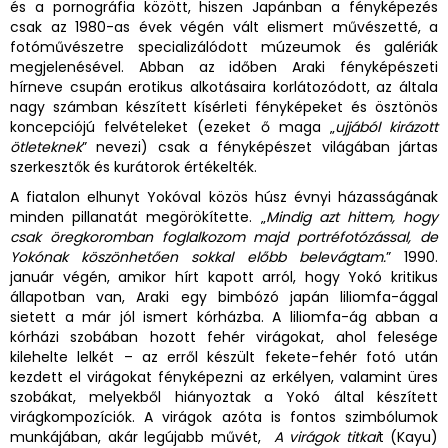
és a pornográfia között, hiszen Japánban a fényképezés
csak az 1980-as évek végén vált elismert művészetté, a
fotóművészetre specializálódott múzeumok és galériák
megjelenésével. Abban az időben Araki fényképészeti
hírneve csupán erotikus alkotásaira korlátozódott, az általa
nagy számban készített kísérleti fényképeket és ösztönös
koncepciójú felvételeket (ezeket ő maga „
ujjából kirázott
ötleteknek
” nevezi) csak a fényképészet világában jártas
szerkesztők és kurátorok értékelték.
A fiatalon elhunyt Yokóval közös húsz évnyi házasságának
minden pillanatát megörökítette. „
Mindig azt hittem, hogy
csak öregkoromban foglalkozom majd portréfotózással, de
Yokónak köszönhetően sokkal előbb belevágtam.
” 1990.
január végén, amikor hírt kapott arról, hogy Yokó kritikus
állapotban van, Araki egy bimbózó japán liliomfa-ággal
sietett a már jól ismert kórházba. A liliomfa-ág abban a
kórházi szobában hozott fehér virágokat, ahol felesége
kilehelte lelkét – az erről készült fekete-fehér fotó után
kezdett el virágokat fényképezni az erkélyen, valamint üres
szobákat, melyekből hiányoztak a Yokó által készített
virágkompozíciók. A virágok azóta is fontos szimbólumok
munkájában, akár legújabb művét,
A virágok titkai
t (Kayu)