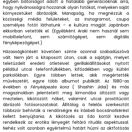
egyben bátorságot adott a fiatalabb generációknak arra,
hogy nyilvánosságra hozzanak olyan fotókat, melyeken saját
környezetüket ábrázolják. Manapság, ha megnézzük a
közösségi média felületeket, az Instagramot, csupa
személyes fotót láthatunk – e kultúra magját Japánban
ekkoriban vetették el. (Egyébként Araki nem használ sem
mobiltelefont, sem számítógépet, sem digitális
fényképezőgépet.)
Házasságkötését követően szinte azonnal szabadúszóvá
vált. Nem járt a kitaposott úton, csak a sajátján, melyet
teletűzdelt eredeti ötleteivel: gerillakiállításokat nyitott
például utcai telefonfülkékben, kifőzdékben vagy kültéri
parkolókban. Egyre többen lettek, akik megértették
művészetét, egyre több albumot publikált. Az 1980-as
években a
Fényképezés kora
( Shashin Jidai) és más
magazinokban jelentetett meg kimonóba öltözött vagy
meztelen, kikötözött nőket, valamint utcai prostitúciót
ábrázoló fotósorozatokat. Állítólag a felelős szerkesztőt
többször behívták a rendőrségre és írásbeli bocsánatkérést
kellett benyújtania. A kikötözés az Edo kortól kezdve
rendelkezik az erotika lényegét feltáró rituális aspektussal.
Nehéz volt azonban egyértelmű határt húzni az aktfotózás