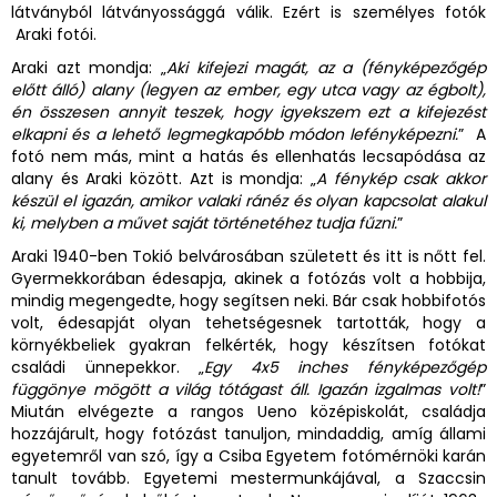
látványból látványossággá válik. Ezért is személyes fotók
Araki fotói.
Araki azt mondja: „
Aki kifejezi magát, az a (fényképezőgép
előtt álló) alany (legyen az ember, egy utca vagy az égbolt),
én összesen annyit teszek, hogy igyekszem ezt a kifejezést
elkapni és a lehető legmegkapóbb módon lefényképezni.
” A
fotó nem más, mint a hatás és ellenhatás lecsapódása az
alany és Araki között. Azt is mondja: „
A fénykép csak akkor
készül el igazán, amikor valaki ránéz és olyan kapcsolat alakul
ki, melyben a művet saját történetéhez tudja fűzni.
”
Araki 1940-ben Tokió belvárosában született és itt is nőtt fel.
Gyermekkorában édesapja, akinek a fotózás volt a hobbija,
mindig megengedte, hogy segítsen neki. Bár csak hobbifotós
volt, édesapját olyan tehetségesnek tartották, hogy a
környékbeliek gyakran felkérték, hogy készítsen fotókat
családi ünnepekkor. „
Egy 4x5 inches fényképezőgép
függönye mögött a világ tótágast áll. Igazán izgalmas volt!
”
Miután elvégezte a rangos Ueno középiskolát, családja
hozzájárult, hogy fotózást tanuljon, mindaddig, amíg állami
egyetemről van szó, így a Csiba Egyetem fotómérnöki karán
tanult tovább. Egyetemi mestermunkájával, a Szaccsin