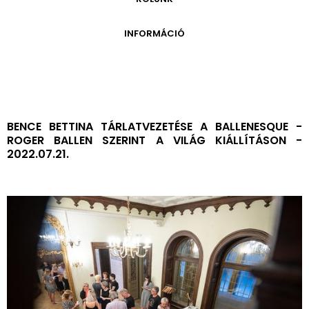
ONLINE KATALÓGUS
ARCHÍVUM 1999-2014
ARCHÍVUM
PÉCSI JÓZSEF - A NÉVADÓ
INFORMÁCIÓ
ARCHÍVUM 2014-2018
ÚJ SZERZEMÉNYEK
VERZO ONLINE GALÉRIA
NYITVATARTÁS
GYŰJTEMÉNYEK EREDETE
BELÉPŐDÍJAK
ADOMÁNYOZÓK
KAPCSOLAT
MEGKÖZELÍTÉS
BENCE BETTINA TÁRLATVEZETÉSE A BALLENESQUE -
ROGER BALLEN SZERINT A VILÁG KIÁLLÍTÁSON -
ÜVEGZSEB
2022.07.21.