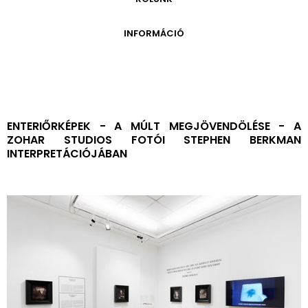
ONLINE KATALÓGUS
ARCHÍVUM 1999-2014
ARCHÍVUM
PÉCSI JÓZSEF - A NÉVADÓ
INFORMÁCIÓ
ARCHÍVUM 2014-2018
ÚJ SZERZEMÉNYEK
VERZO ONLINE GALÉRIA
NYITVATARTÁS
GYŰJTEMÉNYEK EREDETE
BELÉPŐDÍJAK
ADOMÁNYOZÓK
KAPCSOLAT
MEGKÖZELÍTÉS
ENTERIŐRKÉPEK - A MÚLT MEGJÖVENDÖLÉSE - A
ZOHAR STUDIOS FOTÓI STEPHEN BERKMAN
ÜVEGZSEB
INTERPRETÁCIÓJÁBAN