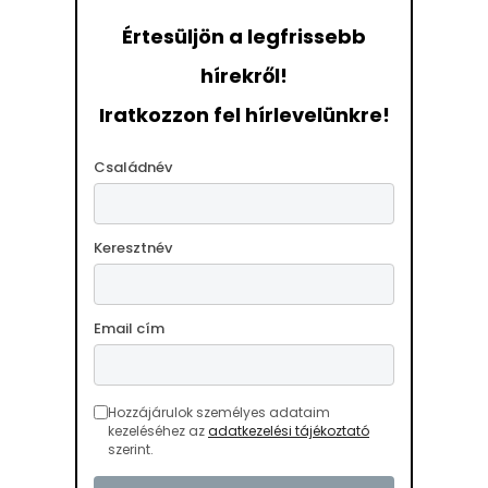
Értesüljön a legfrissebb
hírekről!
Iratkozzon fel hírlevelünkre!
Családnév
Keresztnév
Email cím
Hozzájárulok személyes adataim
kezeléséhez az
adatkezelési tájékoztató
szerint.