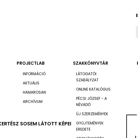
PROJECTLAB
SZAKKÖNYVTÁR
INFORMÁCIÓ
LÁTOGATÓI
SZABÁLYZAT
AKTUÁLIS
ONLINE KATALÓGUS
HAMAROSAN
PÉCSI JÓZSEF - A
ARCHÍVUM
NÉVADÓ
ÚJ SZERZEMÉNYEK
KERTÉSZ SOSEM LÁTOTT KÉPEI
GYŰJTEMÉNYEK
EREDETE
I