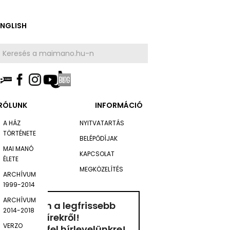
ENGLISH
RÓLUNK
INFORMÁCIÓ
A HÁZ
NYITVATARTÁS
TÖRTÉNETE
BELÉPŐDÍJAK
MAI MANÓ
KAPCSOLAT
ÉLETE
MEGKÖZELÍTÉS
ARCHÍVUM
1999-2014
ARCHÍVUM
Értesüljön a legfrissebb
2014-2018
hírekről!
VERZO
ratkozzon fel hírlevelünkre!