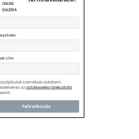
ONLINE
GALÉRIA
aládnév
resztnév
ail cím
ozzájárulok személyes adataim
ezeléséhez az
adatkezelési tájékoztató
zerint.