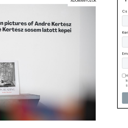
ADOMÁNYOZÓK
Cs
Ke
Em
H
k
s