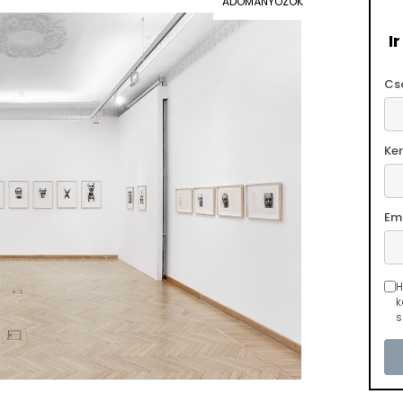
ADOMÁNYOZÓK
I
Cs
Ke
Em
H
k
s