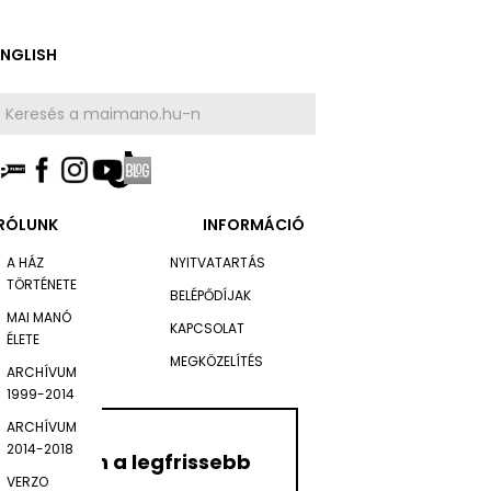
ENGLISH
RÓLUNK
INFORMÁCIÓ
A HÁZ
NYITVATARTÁS
TÖRTÉNETE
BELÉPŐDÍJAK
MAI MANÓ
KAPCSOLAT
ÉLETE
MEGKÖZELÍTÉS
ARCHÍVUM
1999-2014
ARCHÍVUM
2014-2018
Értesüljön a legfrissebb
VERZO