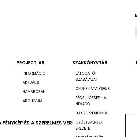
PROJECTLAB
SZAKKÖNYVTÁR
INFORMÁCIÓ
LÁTOGATÓI
SZABÁLYZAT
AKTUÁLIS
ONLINE KATALÓGUS
HAMAROSAN
PÉCSI JÓZSEF - A
ARCHÍVUM
NÉVADÓ
ÚJ SZERZEMÉNYEK
A FÉNYKÉP ÉS A SZERELMES VERS 1975–1995
GYŰJTEMÉNYEK
EREDETE