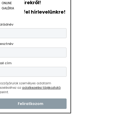
hírekről!
ONLINE
GALÉRIA
ratkozzon fel hírlevelünkre!
aládnév
resztnév
ail cím
ozzájárulok személyes adataim
ezeléséhez az
adatkezelési tájékoztató
zerint.