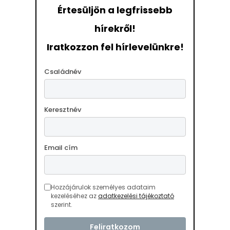
Értesüljön a legfrissebb
hírekről!
Iratkozzon fel hírlevelünkre!
Családnév
Keresztnév
Email cím
Hozzájárulok személyes adataim
kezeléséhez az
adatkezelési tájékoztató
szerint.