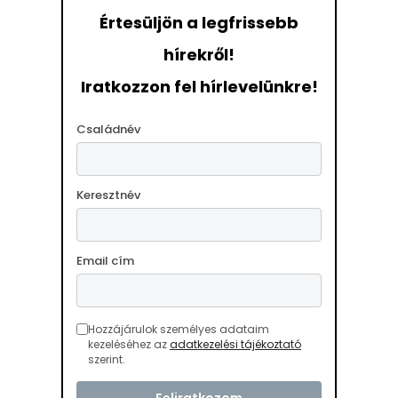
Értesüljön a legfrissebb
hírekről!
Iratkozzon fel hírlevelünkre!
Családnév
Keresztnév
Email cím
Hozzájárulok személyes adataim
kezeléséhez az
adatkezelési tájékoztató
szerint.