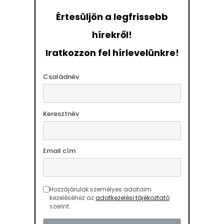
Értesüljön a legfrissebb
hírekről!
Iratkozzon fel hírlevelünkre!
Családnév
Keresztnév
Email cím
Hozzájárulok személyes adataim
kezeléséhez az
adatkezelési tájékoztató
szerint.