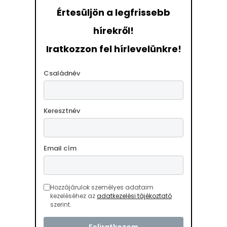
Értesüljön a legfrissebb
hírekről!
Iratkozzon fel hírlevelünkre!
Családnév
Keresztnév
Email cím
Hozzájárulok személyes adataim
kezeléséhez az
adatkezelési tájékoztató
szerint.