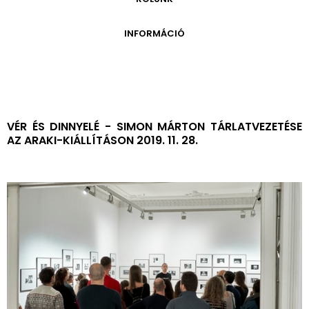
ONLINE KATALÓGUS
ARCHÍVUM 1999-2014
ARCHÍVUM
PÉCSI JÓZSEF - A NÉVADÓ
INFORMÁCIÓ
ARCHÍVUM 2014-2018
ÚJ SZERZEMÉNYEK
VERZO ONLINE GALÉRIA
NYITVATARTÁS
GYŰJTEMÉNYEK EREDETE
BELÉPŐDÍJAK
ADOMÁNYOZÓK
KAPCSOLAT
MEGKÖZELÍTÉS
VÉR ÉS DINNYELÉ - SIMON MÁRTON TÁRLATVEZETÉSE
AZ ARAKI-KIÁLLÍTÁSON 2019. 11. 28.
ÜVEGZSEB