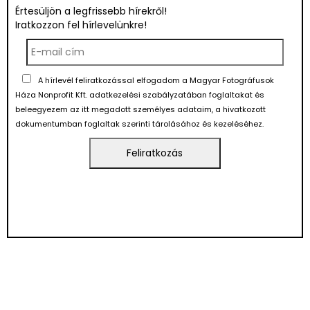
Értesüljön a legfrissebb hírekről!
Iratkozzon fel hírlevelünkre!
A hírlevél feliratkozással elfogadom a Magyar Fotográfusok
Háza Nonprofit Kft. adatkezelési szabályzatában foglaltakat és
beleegyezem az itt megadott személyes adataim, a hivatkozott
dokumentumban foglaltak szerinti tárolásához és kezeléséhez.