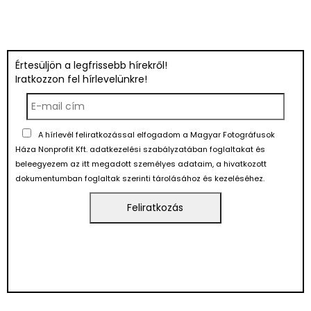
Értesüljön a legfrissebb hírekről!
Iratkozzon fel hírlevelünkre!
A hírlevél feliratkozással elfogadom a Magyar Fotográfusok
Háza Nonprofit Kft. adatkezelési szabályzatában foglaltakat és
beleegyezem az itt megadott személyes adataim, a hivatkozott
dokumentumban foglaltak szerinti tárolásához és kezeléséhez.