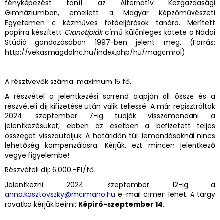
fényképezést tanít az Alternatív Közgazdasági
Gimnáziumban, emellett a Magyar Képzőművészeti
Egyetemen a kézműves fotóeljárások tanára. Merített
papírra készített
Cianotípiák
című különleges kötete a Nádai
Stúdió gondozásában 1997-ben jelent meg. (Forrás:
http://vekasmagdolna.hu/index.php/hu/magamrol)
A résztvevők száma: maximum 15 fő.
A részvétel a jelentkezési sorrend alapján áll össze és a
részvételi díj kifizetése után válik teljessé. A már regisztráltak
2024. szeptember 7-ig tudják visszamondani a
jelentkezésüket, ebben az esetben a befizetett teljes
összeget visszautaljuk. A határidőn túli lemondásoknál nincs
lehetőség kompenzálásra. Kérjük, ezt minden jelentkező
vegye figyelembe!
Részvételi díj: 6.000.-Ft/fő
Jelentkezni 2024. szeptember 12-ig a
anna.kasztovszky@maimano.hu
e-mail címen lehet. A tárgy
rovatba kérjük beírni:
Képíró-szeptember 14.