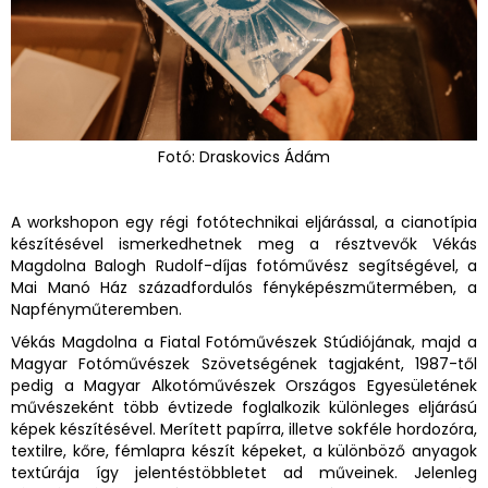
Fotó: Draskovics Ádám
A workshopon egy régi fotótechnikai eljárással, a cianotípia
készítésével ismerkedhetnek meg a résztvevők Vékás
Magdolna Balogh Rudolf-díjas fotóművész segítségével, a
Mai Manó Ház századfordulós fényképészműtermében, a
Napfényműteremben.
Vékás Magdolna a Fiatal Fotóművészek Stúdiójának, majd a
Magyar Fotóművészek Szövetségének tagjaként, 1987-től
pedig a Magyar Alkotóművészek Országos Egyesületének
művészeként több évtizede foglalkozik különleges eljárású
képek készítésével. Merített papírra, illetve sokféle hordozóra,
textilre, kőre, fémlapra készít képeket, a különböző anyagok
textúrája így jelentéstöbbletet ad műveinek. Jelenleg