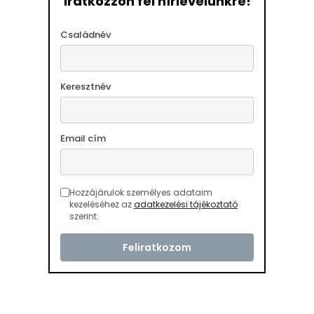
Iratkozzon fel hírlevelünkre!
Családnév
Keresztnév
Email cím
Hozzájárulok személyes adataim
kezeléséhez az
adatkezelési tájékoztató
szerint.