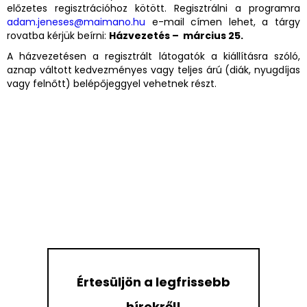
előzetes regisztrációhoz kötött. Regisztrálni a programra
adam.jeneses@maimano.hu
e-mail címen lehet, a tárgy
rovatba kérjük beírni:
Házvezetés – március 25.
A házvezetésen a regisztrált látogatók a kiállításra szóló,
aznap váltott kedvezményes vagy teljes árú (diák, nyugdíjas
vagy felnőtt) belépőjeggyel vehetnek részt.
Értesüljön a legfrissebb
hírekről!