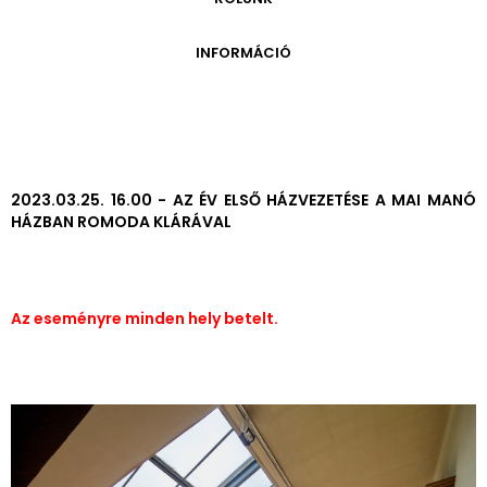
ONLINE KATALÓGUS
ARCHÍVUM 1999-2014
ARCHÍVUM
PÉCSI JÓZSEF - A NÉVADÓ
INFORMÁCIÓ
ARCHÍVUM 2014-2018
ÚJ SZERZEMÉNYEK
VERZO ONLINE GALÉRIA
NYITVATARTÁS
GYŰJTEMÉNYEK EREDETE
BELÉPŐDÍJAK
ADOMÁNYOZÓK
KAPCSOLAT
MEGKÖZELÍTÉS
2023.03.25. 16.00 - AZ ÉV ELSŐ HÁZVEZETÉSE A MAI MANÓ
HÁZBAN ROMODA KLÁRÁVAL
ÜVEGZSEB
Az eseményre minden hely betelt.