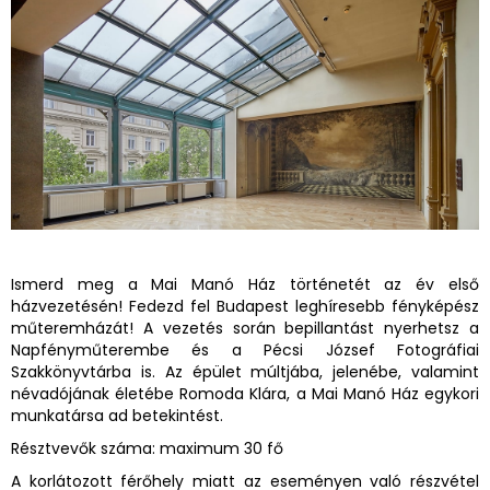
Ismerd meg a Mai Manó Ház történetét az év első
házvezetésén! Fedezd fel Budapest leghíresebb fényképész
műteremházát! A vezetés során bepillantást nyerhetsz a
Napfényműterembe és a Pécsi József Fotográfiai
Szakkönyvtárba is. Az épület múltjába, jelenébe, valamint
névadójának életébe Romoda Klára, a Mai Manó Ház egykori
munkatársa ad betekintést.
Résztvevők száma: maximum 30 fő
A korlátozott férőhely miatt az eseményen való részvétel