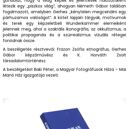
gondolat, hogy a világ képek és jelentések hálózataként
létezik egy „piszkos világ”, ahogyan Németh Gábor találóan
fogalmazott, amelyben Gerhes „kénytelen megcsinálni egy
párhuzamos valóságot”. A kötet lapjain tárgyak, motívumok
és terek egy képzeletbeli Wunderkammer elemeiként
jelennek meg, ahol a szakrális ikonográfia, az okkultizmus, a
politikai propaganda és a szürrealizmus vizuális rétegei
fonódnak össze.
A beszélgetés résztvevői: Frazon Zsófia etnográfus, Gerhes
Gábor képzőművész és K. Horváth Zsolt
társadalomtörténész.
A beszélgetést Baki Péter, a Magyar Fotográfusok Háza – Mai
Manó Ház igazgatója vezeti.