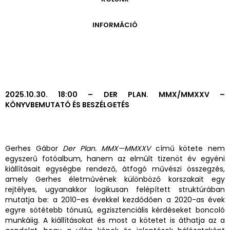
ONLINE KATALÓGUS
ARCHÍVUM 1999-2014
ARCHÍVUM
PÉCSI JÓZSEF - A NÉVADÓ
INFORMÁCIÓ
ARCHÍVUM 2014-2018
ÚJ SZERZEMÉNYEK
VERZO ONLINE GALÉRIA
NYITVATARTÁS
GYŰJTEMÉNYEK EREDETE
BELÉPŐDÍJAK
ADOMÁNYOZÓK
KAPCSOLAT
MEGKÖZELÍTÉS
2025.10.30. 18:00 – DER PLAN. MMX/MMXXV –
KÖNYVBEMUTATÓ ÉS BESZÉLGETÉS
ÜVEGZSEB
Gerhes Gábor
Der Plan. MMX—MMXXV
című kötete nem
egyszerű fotóalbum, hanem az elmúlt tizenöt év egyéni
kiállításait egységbe rendező, átfogó művészi összegzés,
amely Gerhes életművének különböző korszakait egy
rejtélyes, ugyanakkor logikusan felépített struktúrában
mutatja be: a 2010-es évekkel kezdődően a 2020-as évek
egyre sötétebb tónusú, egzisztenciális kérdéseket boncoló
munkáiig. A kiállításokat és most a kötetet is áthatja az a