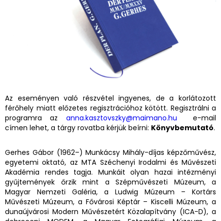
Az eseményen való részvétel ingyenes, de a korlátozott
férőhely miatt előzetes regisztrációhoz kötött. Regisztrálni a
programra az
anna.kasztovszky@maimano.hu
e-mail
címen lehet, a tárgy rovatba kérjük beírni:
Könyvbemutató
.
Gerhes Gábor (1962–) Munkácsy Mihály-díjas képzőművész,
egyetemi oktató, az MTA Széchenyi Irodalmi és Művészeti
Akadémia rendes tagja. Munkáit olyan hazai intézményi
gyűjtemények őrzik mint a Szépművészeti Múzeum, a
Magyar Nemzeti Galéria, a Ludwig Múzeum – Kortárs
Művészeti Múzeum, a Fővárosi Képtár – Kiscelli Múzeum, a
dunaújvárosi Modern Művészetért Közalapítvány (ICA-D), a