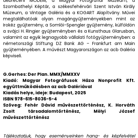
debreceni MODEM, a Magyar Fotográfiai Múzeum, a
Szombathelyi Képtár, a székesfehérvári Szent István Király
Múzeum, a Vintage Galéria és a KOGART Alapítvány. Művei
megtalálhatóak olyan magángyűjteményekben mint az
Irokéz gyűjtemény, a Somlói-Spengler gyűjtemény, külföldön
a svájci H. Ringier gyűjteményben és a Kunsthaus Glarusban,
valamint az egyik legnagyobb vállalati fotógyűjteményben: a
németországi Stiftung DZ Bank AG – Frankfurt am Main
gyűjteményében. A művészt Magyarországon az acb Galéria
képviseli.
G.Gerhes: Der Plan. MMX/MMXXV
Kiadó: Magyar Fotográfusok Háza Nonprofit Kft.
együttműködésben az acb Galériával
Kiadás helye, ideje: Budapest, 2025
ISBN 978-615-8036-5-4
Szöveg: Fehér Dávid művészettörténész, K. Horváth
Zsolt társadalomtörténész, Mélyi József
művészettörténész
Tájékoztatjuk, hogy eseményeinken hang- és képfelvétel