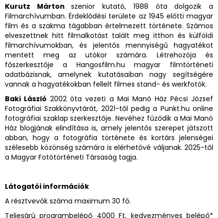
Kurutz Márton
szenior kutató, 1988 óta dolgozik a
Filmarchívumban. Érdeklődési területe az 1945 előtti magyar
film és a szakma tágabban értelmezett története. Számos
elveszettnek hitt filmalkotást talált meg itthon és külföldi
filmarchívumokban, és jelentős mennyiségű hagyatékot
mentett meg az utókor számára. Létrehozója és
főszerkesztője a Hangosfilm.hu magyar filmtörténeti
adatbázisnak, amelynek kutatásaiban nagy segítségére
vannak a hagyatékokban fellelt filmes stand- és werkfotók.
Baki László
2002 óta vezeti a Mai Manó Ház Pécsi József
Fotográfiai Szakkönyvtárát, 2021-től pedig a Punkt.hu online
fotográfiai szaklap szerkesztője. Nevéhez fűződik a Mai Manó
Ház blogjának elindítása is, amely jelentős szerepet játszott
abban, hogy a fotográfia története és kortárs jelenségei
szélesebb közönség számára is elérhetővé váljanak. 2025-től
a Magyar Fotótörténeti Társaság tagja.
Látogatói információk
A résztvevők száma maximum 30 fő.
Teljesárú programbelépő 4000 Ft, kedvezményes belépő*