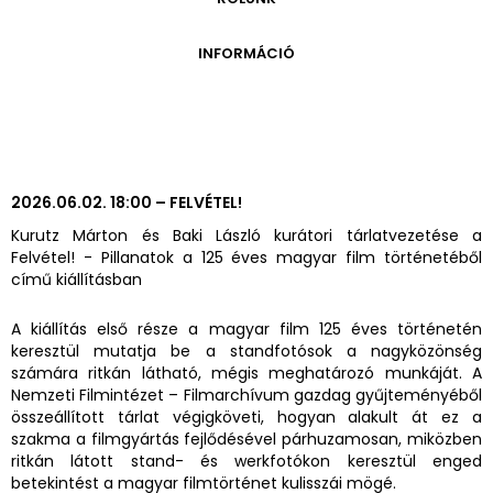
ONLINE KATALÓGUS
ARCHÍVUM 1999-2014
ARCHÍVUM
PÉCSI JÓZSEF - A NÉVADÓ
INFORMÁCIÓ
ARCHÍVUM 2014-2018
ÚJ SZERZEMÉNYEK
VERZO ONLINE GALÉRIA
NYITVATARTÁS
GYŰJTEMÉNYEK EREDETE
BELÉPŐDÍJAK
ADOMÁNYOZÓK
KAPCSOLAT
MEGKÖZELÍTÉS
2026.06.02. 18:00 – FELVÉTEL!
ÜVEGZSEB
Kurutz Márton és Baki László kurátori tárlatvezetése a
Felvétel! - Pillanatok a 125 éves magyar film történetéből
című kiállításban
A kiállítás első része a magyar film 125 éves történetén
keresztül mutatja be a standfotósok a nagyközönség
számára ritkán látható, mégis meghatározó munkáját. A
Nemzeti Filmintézet – Filmarchívum gazdag gyűjteményéből
összeállított tárlat végigköveti, hogyan alakult át ez a
szakma a filmgyártás fejlődésével párhuzamosan, miközben
ritkán látott stand- és werkfotókon keresztül enged
betekintést a magyar filmtörténet kulisszái mögé.‍