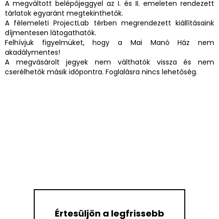
A megváltott belépőjeggyel az I. és II. emeleten rendezett
tárlatok egyaránt megtekinthetők.
A félemeleti ProjectLab térben megrendezett kiállításaink
díjmentesen látogathatók.
Felhívjuk figyelmüket, hogy a Mai Manó Ház nem
akadálymentes!
A megvásárolt jegyek nem válthatók vissza és nem
cserélhetők másik időpontra. Foglalásra nincs lehetőség.
Értesüljön a legfrissebb