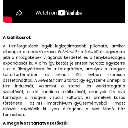
A kiállításról:
A filmforgatások egyik legizgalmasabb pillanata, amikor
elhangzik a rendező szava:
Felvétel!
Ez a felszólítás egyszerre
jelzi a mozgóképek világának kezdetét és a fényképezőgép
exponálását is. A cím így kettős jelentést hordoz: egyszerre
utal a filmgyártásra és a fotográfiára, amelyek a magyar
kultúrtörténetben az elmúlt 125 évben szorosan
összefonódtak. A
Felvétel!
című tárlat így egyszerre ünnepli a
film indulását, valamint a stand- és werkfotográfia
születését, e két médium találkozását, amelyek 125 éve
formálják a magyar vizuális kultúrát, és amelyek közös
története – az NFI Filmarchívum gyűjteményéből – most
először rajzolódik ki ilyen átfogóan a Mai Manó Ház
termeiben.
A meghívott tárlatvezetőkről: