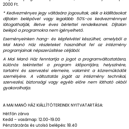
2000 Ft.
* Kedvezményes jegy váltására jogosultak, akik a kiállításokat
díjtalan belépővel vagy legalább 50%-os kedvezménnyel
látogathatják, illetve éves bérlettel rendelkeznek. Díjtalan
belépő a programokra nem igényelhető.
Eseményeinken hang- és képfelvétel készülhet, amelyből a
Mai Manó Ház részleteket használhat fel az intézmény
programjainak népszerűsítése céljából.
A Mai Manó Ház fenntartja a jogot a programváltoztatásra,
különös tekintettel a program időpontjára, helyszínére,
tartalmi és szervezési elemeire, valamint a közreműködők
személyére. A változtatás jogát az intézmény technikai,
szervezési, biztonsági vagy egyéb előre nem látható okból
gyakorolhatja.
A MAI MANÓ HÁZ KIÁLLÍTÓTEREINEK NYITVATARTÁSA:
Hétfőn zárva
Kedd – vasárnap: 12.00-19.00
Pénztárzárás és utolsó belépés: 18.40