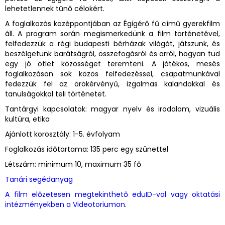
lehetetlennek tűnő célokért.
A foglalkozás középpontjában az Égigérő fű című gyerekfilm
áll. A program során megismerkedünk a film történetével,
felfedezzük a régi budapesti bérházak világát, játszunk, és
beszélgetünk barátságról, összefogásról és arról, hogyan tud
egy jó ötlet közösséget teremteni. A játékos, mesés
foglalkozáson sok közös felfedezéssel, csapatmunkával
fedezzük fel az örökérvényű, izgalmas kalandokkal és
tanulságokkal teli történetet.
Tantárgyi kapcsolatok: magyar nyelv és irodalom, vizuális
kultúra, etika
Ajánlott korosztály: 1-5. évfolyam
Foglalkozás időtartama: 135 perc egy szünettel
Létszám: minimum 10, maximum 35 fő
Tanári segédanyag
A film előzetesen megtekinthető eduID-val vagy oktatási
intézményekben a Videotoriumon
.