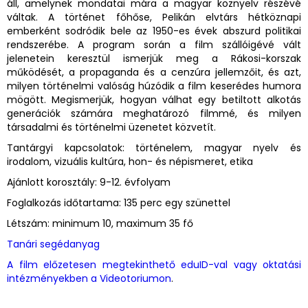
áll, amelynek mondatai mára a magyar köznyelv részévé
váltak. A történet főhőse, Pelikán elvtárs hétköznapi
emberként sodródik bele az 1950-es évek abszurd politikai
rendszerébe. A program során a film szállóigévé vált
jelenetein keresztül ismerjük meg a Rákosi-korszak
működését, a propaganda és a cenzúra jellemzőit, és azt,
milyen történelmi valóság húzódik a film keserédes humora
mögött. Megismerjük, hogyan válhat egy betiltott alkotás
generációk számára meghatározó filmmé, és milyen
társadalmi és történelmi üzenetet közvetít.
Tantárgyi kapcsolatok: történelem, magyar nyelv és
irodalom, vizuális kultúra, hon- és népismeret, etika
Ajánlott korosztály: 9-12. évfolyam
Foglalkozás időtartama: 135 perc egy szünettel
Létszám: minimum 10, maximum 35 fő
Tanári segédanyag
A film előzetesen megtekinthető eduID-val vagy oktatási
intézményekben a Videotoriumon
.