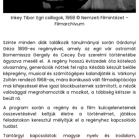
Inkey Tibor: Egri csillagok, 1968 © Nemzeti Filmintézet –
Filmarchívum
Szinte minden diák találkozik tanulmányai során Gárdonyi
Géza 1899-es regényével, amely az egri vár ostromát
Bornemissza Gergely és Cecey Éva szerelmi történetébe
ágyazva meséli el. A regény hosszú évtizedek óta kötelező
olvasmány, generációk nőttek fel rajta. Később készült belőle
képregény, musical és számítógépes kalandjáték is. Várkonyi
Zoltán rendező 1968-as, mára ikonikussá vált filmadaptációja
mai kifejezéssel élve igazi blockbusternek számított, a nézők
valósággal megrohamozták a mozikat, a többség kétszer is
beült rá.
A program során a regény és a film kulcsjeleneteinek
összevetésével keltjük életre a történelmet, játékos
feladatokon keresztül mélyítjük el a regényhez kapcsolódó
tudást.
Tantárgyi kapcsolatok: magyar nyelv és irodalom,