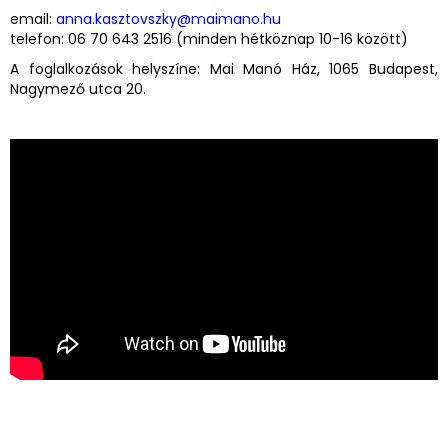
email:
anna.kasztovszky@maimano.hu
telefon: 06 70 643 2516 (minden hétköznap 10-16 között)
A foglalkozások helyszíne: Mai Manó Ház, 1065 Budapest,
Nagymező utca 20.