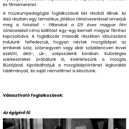
és filmismeretet.
A múzeumpedagógiai foglalkozások két részből állnak. Az
első részben egy tematikus, játékos tárlatvezetéssel ismerjük
meg a
Felvétel! – Pillanatok a 125 éves magyar film
történetéből
című kiállítást egy-egy kiemelt magyar filmhez
kapcsolódva. A foglalkozás második részében időutazásra
indulunk: felfedezzük, hogyan néztek mozgóképet az
emberek száz, száznegyven vagy akár százkilencven évvel
ezelőtt, déd-, ük-, szépszüleink korában. Különleges
szerkezeteket próbálunk ki, kísérletezünk a mozgás
illúziójával. Kipróbálhatjuk a mozgóképtörténet legkorábbi
találmányait, és saját némafilmet is készítünk.
Választható foglalkozások:
Az égigérő fű