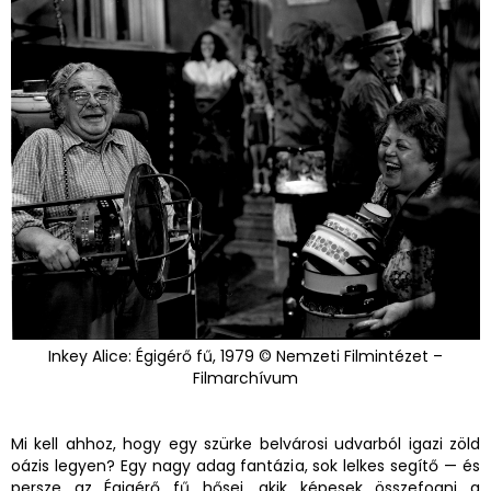
Inkey Alice: Égigérő fű, 1979 © Nemzeti Filmintézet –
Filmarchívum
Mi kell ahhoz, hogy egy szürke belvárosi udvarból igazi zöld
oázis legyen? Egy nagy adag fantázia, sok lelkes segítő — és
persze az Égigérő fű hősei, akik képesek összefogni a