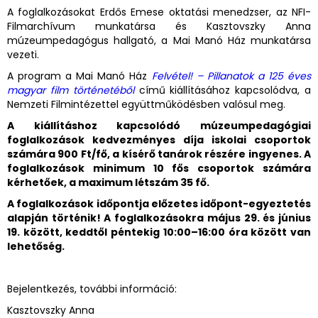
A foglalkozásokat Erdős Emese oktatási menedzser, az NFI-
Filmarchívum munkatársa és Kasztovszky Anna
múzeumpedagógus hallgató, a Mai Manó Ház munkatársa
vezeti.
A program a Mai Manó Ház
Felvétel! – Pillanatok a 125 éves
magyar film történetéből
című kiállításához kapcsolódva, a
Nemzeti Filmintézettel együttműködésben valósul meg.
A kiállításhoz kapcsolódó múzeumpedagógiai
foglalkozások kedvezményes díja iskolai csoportok
számára 900 Ft/fő, a kísérő tanárok részére ingyenes. A
foglalkozások minimum 10 fős csoportok számára
kérhetőek, a maximum létszám 35 fő.
A foglalkozások időpontja előzetes időpont-egyeztetés
alapján történik! A foglalkozásokra május 29. és június
19. között, keddtől péntekig 10:00–16:00 óra között van
lehetőség.
Bejelentkezés, további információ:
Kasztovszky Anna