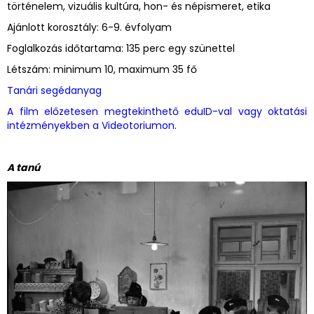
történelem, vizuális kultúra, hon- és népismeret, etika
Ajánlott korosztály: 6-9. évfolyam
Foglalkozás időtartama: 135 perc egy szünettel
Létszám: minimum 10, maximum 35 fő
Tanári segédanyag
A film előzetesen megtekinthető eduID-val vagy oktatási
intézményekben a Videotoriumon
.
A tanú