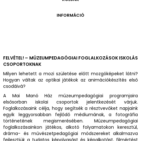
ONLINE KATALÓGUS
ARCHÍVUM 1999-2014
ARCHÍVUM
PÉCSI JÓZSEF - A NÉVADÓ
INFORMÁCIÓ
ARCHÍVUM 2014-2018
ÚJ SZERZEMÉNYEK
VERZO ONLINE GALÉRIA
NYITVATARTÁS
GYŰJTEMÉNYEK EREDETE
BELÉPŐDÍJAK
ADOMÁNYOZÓK
KAPCSOLAT
MEGKÖZELÍTÉS
FELVÉTEL! – MÚZEUMPEDAGÓGIAI FOGLALKOZÁSOK ISKOLÁS
CSOPORTOKNAK
ÜVEGZSEB
Milyen lehetett a mozi születése előtt mozgóképeket látni?
Hogyan váltak az optikai játékok az animációkészítés első
csodáivá?
A Mai Manó Ház múzeumpedagógiai programjaira
elsősorban iskolai csoportok jelentkezését várjuk.
Foglalkozásaink célja, hogy segítsék a résztvevőket napjaink
egyik leggyorsabban fejlődő médiumának, a fotográfia
történetének megismerésében. Múzeumpedagógiai
foglalkozásainkon játékos, alkotó folyamatokon keresztül,
dráma- és művészetpedagógiai módszereket alkalmazva
fejlesztjük a tudatos képolvasást és képalkotást, filmértést