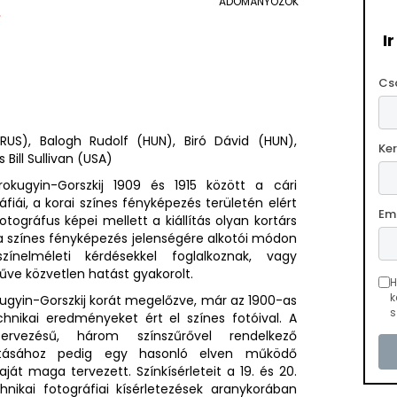
ADOMÁNYOZÓK
.
I
Cs
(RUS), Balogh Rudolf (HUN), Biró Dávid (HUN),
Ke
 Bill Sullivan (USA)
rokugyin-Gorszkij 1909 és 1915 között a cári
fiái, a korai színes fényképezés területén elért
Em
tográfus képei mellett a kiállítás olyan kortárs
 a színes fényképezés jelenségére alkotói módon
színelméleti kérdésekkel foglalkoznak, vagy
ve közvetlen hatást gyakorolt.
H
k
ugyin-Gorszkij korát megelőzve, már az 1900-as
s
hnikai eredményeket ért el színes fotóival. A
ervezésű, három színszűrővel rendelkező
tásához pedig egy hasonló elven működő
ját maga tervezett. Színkísérleteit a 19. és 20.
nikai fotográfiai kísérletezések aranykorában