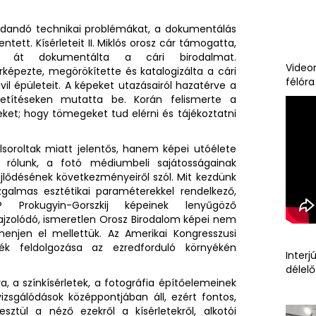
dandó technikai problémákat, a dokumentálás
ntett. Kísérleteit II. Miklós orosz cár támogatta,
 át dokumentálta a cári birodalmat.
Videor
képezte, megörökítette és katalogizálta a cári
félór
civil épületeit. A képeket utazásairól hazatérve a
etítéseken mutatta be. Korán felismerte a
et; hogy tömegeket tud elérni és tájékoztatni
oroltak miatt jelentős, hanem képei utóélete
b rólunk, a fotó médiumbeli sajátosságainak
ejlődésének következményeiről szól. Mit kezdünk
zgalmas esztétikai paraméterekkel rendelkező,
 Prokugyin-Gorszkij képeinek lenyűgöző
ajzolódó, ismeretlen Orosz Birodalom képei nem
enjen el mellettük. Az Amerikai Kongresszusi
ék feldolgozása az ezredforduló környékén
Interj
délelő
, a színkísérletek, a fotográfia építőelemeinek
izsgálódások középpontjában áll, ezért fontos,
ztül a néző ezekről a kísérletekről, alkotói