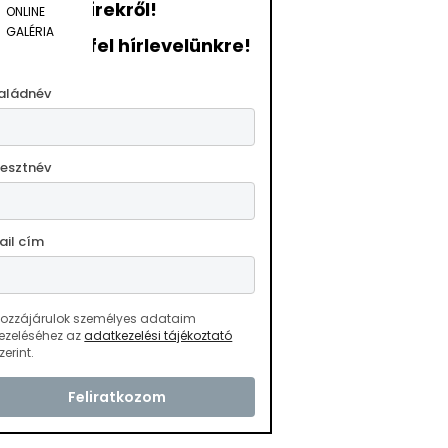
hírekről!
ONLINE
GALÉRIA
ratkozzon fel hírlevelünkre!
aládnév
resztnév
ail cím
ozzájárulok személyes adataim
ezeléséhez az
adatkezelési tájékoztató
zerint.