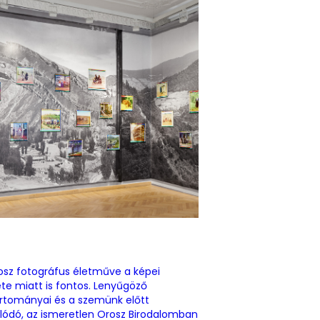
osz fotográfus életműve a képei
te miatt is fontos. Lenyűgöző
artományai és a szemünk előtt
olódó, az ismeretlen Orosz Birodalomban