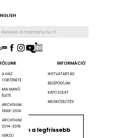
ENGLISH
RÓLUNK
INFORMÁCIÓ
A HÁZ
NYITVATARTÁS
TÖRTÉNETE
BELÉPŐDÍJAK
MAI MANÓ
KAPCSOLAT
ÉLETE
MEGKÖZELÍTÉS
ARCHÍVUM
1999-2014
ARCHÍVUM
2014-2018
Értesüljön a legfrissebb
VERZO