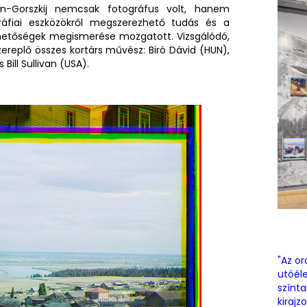
gyin-Gorszkij nemcsak fotográfus volt, hanem
gráfiai eszközökről megszerezhető tudás és a
hetőségek megismerése mozgatott. Vizsgálódó,
szereplő összes kortárs művész: Biró Dávid (HUN),
 Bill Sullivan (USA).
"Az or
utóéle
színt
kirajz