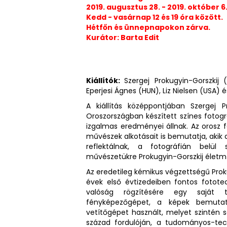
2019. augusztus 28. - 2019. október 6
Kedd - vasárnap 12 és 19 óra között.
Hétfőn és ünnepnapokon zárva.
Kurátor: Barta Edit
Kiállítók:
Szergej Prokugyin-Gorszkij 
Eperjesi Ágnes (HUN), Liz Nielsen (USA) és
A kiállítás középpontjában Szergej P
Oroszországban készített színes fotográ
izgalmas eredményei állnak. Az orosz fo
művészek alkotásait is bemutatja, akik
reflektálnak, a fotográfián belül 
művészetükre Prokugyin-Gorszkij életmű
Az eredetileg kémikus végzettségű Prok
évek első évtizedeiben fontos fototec
valóság rögzítésére egy saját t
fényképezőgépet, a képek bemuta
vetítőgépet használt, melyet szintén sa
század fordulóján, a tudományos-tech