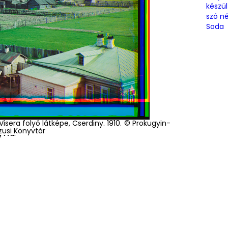
készü
szó né
Soda
Visera folyó látképe, Cserdiny. 1910. © Prokugyin-
mirje. 1905-1915 között. © Prokugyin-Gorszkij
zusi Könyvtár
yvtár