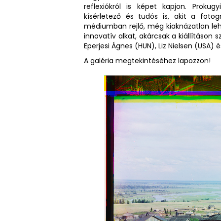
reflexiókról is képet kapjon. Proku
kísérletező és tudós is, akit a foto
médiumban rejlő, még kiaknázatlan le
innovatív alkat, akárcsak a kiállításon 
Eperjesi Ágnes (HUN), Liz Nielsen (USA) és
A galéria megtekintéséhez lapozzon!