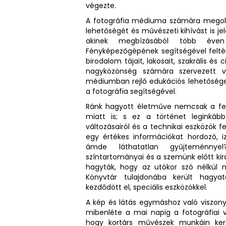
végezte.
A fotográfia médiuma számára megol
lehetőségét és művészeti kihívást is jele
akinek megbízásából több éven
Fényképezőgépének segítségével feltér
birodalom tájait, lakosait, szakrális és 
nagyközönség számára szervezett v
médiumban rejlő edukációs lehetőségek
a fotográfia segítségével.
Ránk hagyott életműve nemcsak a fels
miatt is; s ez a történet leginkáb
változásairól és a technikai eszközök f
egy értékes információkat hordozó, i
ámde láthatatlan gyűjteménnyel?
színtartományai és a szemünk előtt kir
hagyták, hogy az utókor szó nélkül m
Könyvtár tulajdonába került hagyat
kezdődött el, speciális eszközökkel.
A kép és látás egymáshoz való viszonya
mibenléte a mai napig a fotográfiai v
hogy kortárs művészek munkáin keres