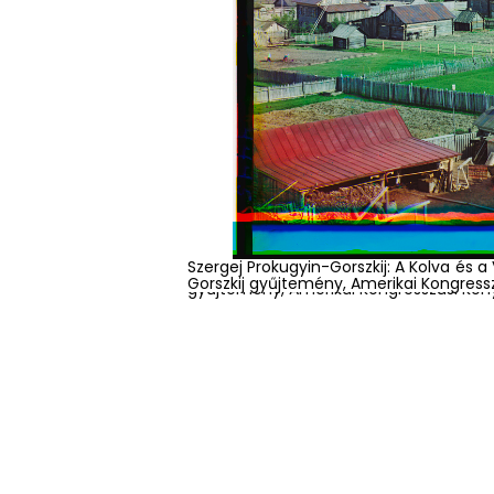
Szergej Prokugyin-Gorszkij: A Kolva és a 
Szergej Prokugyin-Gorszkij: Bukhara e
Gorszkij gyűjtemény, Amerikai Kongress
gyűjtemény, Amerikai Kongresszusi Kön