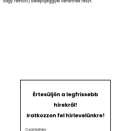
vagy felnőtt) belépőjeggyel vehetnek részt.
Értesüljön a legfrissebb
hírekről!
Iratkozzon fel hírlevelünkre!
Családnév