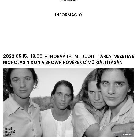
ONLINE KATALÓGUS
ARCHÍVUM 1999-2014
ARCHÍVUM
PÉCSI JÓZSEF - A NÉVADÓ
INFORMÁCIÓ
ARCHÍVUM 2014-2018
ÚJ SZERZEMÉNYEK
VERZO ONLINE GALÉRIA
NYITVATARTÁS
GYŰJTEMÉNYEK EREDETE
BELÉPŐDÍJAK
ADOMÁNYOZÓK
KAPCSOLAT
MEGKÖZELÍTÉS
2022.05.15. 18.00 - HORVÁTH M. JUDIT TÁRLATVEZETÉSE
NICHOLAS NIXON A BROWN NŐVÉREK CÍMŰ KIÁLLÍTÁSÁN
ÜVEGZSEB