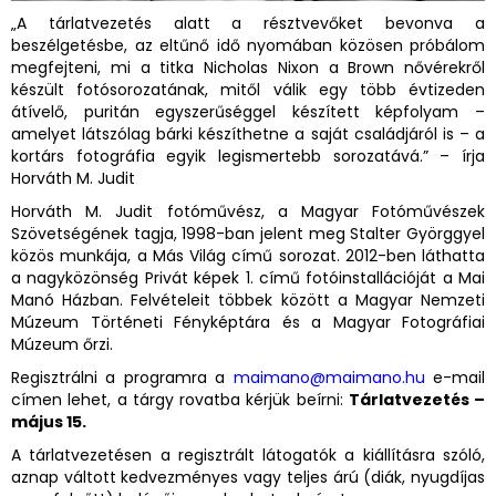
„A tárlatvezetés alatt a résztvevőket bevonva a
beszélgetésbe, az eltűnő idő nyomában közösen próbálom
megfejteni, mi a titka Nicholas Nixon a Brown nővérekről
készült fotósorozatának, mitől válik egy több évtizeden
átívelő, puritán egyszerűséggel készített képfolyam –
amelyet látszólag bárki készíthetne a saját családjáról is – a
kortárs fotográfia egyik legismertebb sorozatává.” – írja
Horváth M. Judit
Horváth M. Judit fotóművész, a Magyar Fotóművészek
Szövetségének tagja, 1998-ban jelent meg Stalter Györggyel
közös munkája, a Más Világ című sorozat. 2012-ben láthatta
a nagyközönség Privát képek 1. című fotóinstallációját a Mai
Manó Házban. Felvételeit többek között a Magyar Nemzeti
Múzeum Történeti Fényképtára és a Magyar Fotográfiai
Múzeum őrzi.
Regisztrálni a programra a
maimano@maimano.hu
e-mail
címen lehet, a tárgy rovatba kérjük beírni:
Tárlatvezetés –
május 15.
A tárlatvezetésen a regisztrált látogatók a kiállításra szóló,
aznap váltott kedvezményes vagy teljes árú (diák, nyugdíjas