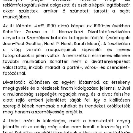
reklámfotográfusként dolgozott, és ezek a képek legtöbbször
akkor születtek, amikor ő szünetet tartott a saját
munkájában.
Az itt látható
Judit
, 1990 című képpel az 1990-es években
Schäffer Zsuzsa a II. Nemzetközi Divatfotófesztiválon
elnyerte a Személyes kutatás kategória fődíját (zsűritagok:
Jean-Paul Gaultier, Horst P. Horst, Sarah Moon). A fesztiválon
a világ vezető magazinjainak képviselői és neves
fotográfusok is jelen voltak. A nemzetközi elismerés ellenére
további munkáiban Schäffer nem a divatfényképezést
választotta, inkább maradt a portré-, város- és csendélet-
fotózásnál.
Divatfotóit különösen az egyéni látásmód, az érzékeny
megfigyelés és a részletek finom kidolgozása jellemzi. Művei
a mulandóság szépségét ragadják meg, és a divat felszíne
alatt rejlő emberi jelenlétet tárják fel, így a kiállításon
szereplő képek nemcsak a ruhákat és trendeket örökítették
meg, hanem a személyesség erejét is.
A tárlat azért is különleges, mert a bemutatott anyag
jelentős része eddig még soha nem került a közönség elé.
Mivel Schäffer munkái túlmutatnak a klasszikus divatfotózás