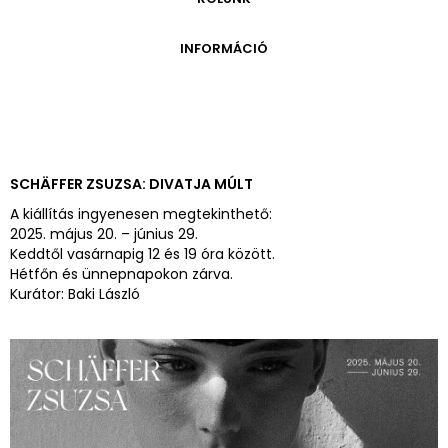
ONLINE KATALÓGUS
ARCHÍVUM 1999-2014
ARCHÍVUM
PÉCSI JÓZSEF - A NÉVADÓ
INFORMÁCIÓ
ARCHÍVUM 2014-2018
ÚJ SZERZEMÉNYEK
VERZO ONLINE GALÉRIA
NYITVATARTÁS
GYŰJTEMÉNYEK EREDETE
BELÉPŐDÍJAK
ADOMÁNYOZÓK
KAPCSOLAT
MEGKÖZELÍTÉS
SCHÄFFER ZSUZSA: DIVATJA MÚLT
ÜVEGZSEB
A kiállítás ingyenesen megtekinthető:
2025. május 20. – június 29.
Keddtől vasárnapig 12 és 19 óra között.
Hétfőn és ünnepnapokon zárva.
Kurátor: Baki László