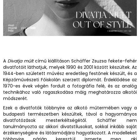
A
Divatja múlt
című kiállításon Schäffer Zsuzsa fekete-fehér
divatfotóit láthatjuk, melyek 1990 és 2001 között készültek. Az
1944-ben született művész eredetileg festőnek készült, és a
Képzőművészeti Főiskolán szerzett diplomát. Érdeklődése az
1970-es évek végén fordult a fotográfia felé, és az analóg
technikához való ragaszkodása máig meghatározza alkotói
módszerét.
Ezek a divatfotók többnyire az alkotó műtermében vagy a
budapesti természetben készültek, távol a hagyományos
divatfotózások mesterkéltségétől. Schäffer nem
tanulmányozta az akkori divatstílusokat, sokkal inkább saját
érzékenységére és látásmódjára hagyatkozott. A modelleket
többnyire párján keresztül ismerte meg, aki