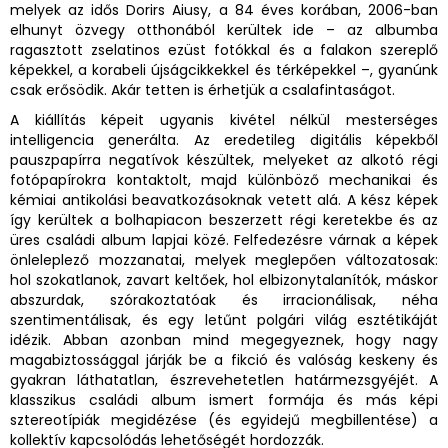
melyek az idős Dorirs Aiusy, a 84 éves korában, 2006-ban
elhunyt özvegy otthonából kerültek ide – az albumba
ragasztott zselatinos ezüst fotókkal és a falakon szereplő
képekkel, a korabeli újságcikkekkel és térképekkel –, gyanúnk
csak erősödik. Akár tetten is érhetjük a csalafintaságot.
A kiállítás képeit ugyanis kivétel nélkül mesterséges
intelligencia generálta. Az eredetileg digitális képekből
pauszpapírra negatívok készültek, melyeket az alkotó régi
fotópapírokra kontaktolt, majd különböző mechanikai és
kémiai antikolási beavatkozásoknak vetett alá. A kész képek
így kerültek a bolhapiacon beszerzett régi keretekbe és az
üres családi album lapjai közé. Felfedezésre várnak a képek
önleleplező mozzanatai, melyek meglepően változatosak:
hol szokatlanok, zavart keltőek, hol elbizonytalanítók, máskor
abszurdak, szórakoztatóak és irracionálisak, néha
szentimentálisak, és egy letűnt polgári világ esztétikáját
idézik. Abban azonban mind megegyeznek, hogy nagy
magabiztossággal járják be a fikció és valóság keskeny és
gyakran láthatatlan, észrevehetetlen határmezsgyéjét. A
klasszikus családi album ismert formája és más képi
sztereotípiák megidézése (és egyidejű megbillentése) a
kollektív kapcsolódás lehetőségét hordozzák.