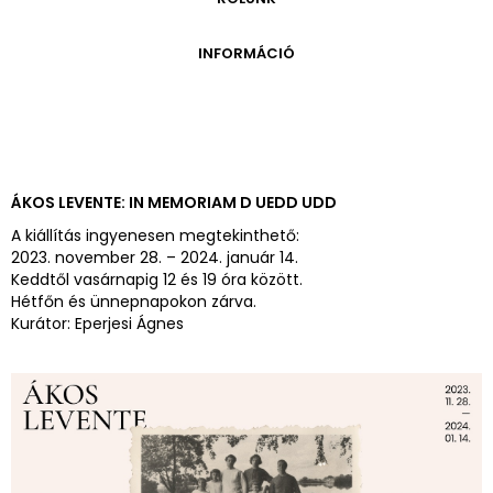
ONLINE KATALÓGUS
ARCHÍVUM 1999-2014
ARCHÍVUM
PÉCSI JÓZSEF - A NÉVADÓ
INFORMÁCIÓ
ARCHÍVUM 2014-2018
ÚJ SZERZEMÉNYEK
VERZO ONLINE GALÉRIA
NYITVATARTÁS
GYŰJTEMÉNYEK EREDETE
BELÉPŐDÍJAK
ADOMÁNYOZÓK
KAPCSOLAT
MEGKÖZELÍTÉS
ÁKOS LEVENTE: IN MEMORIAM D UEDD UDD
ÜVEGZSEB
A kiállítás ingyenesen megtekinthető:
2023. november 28. – 2024. január 14.
Keddtől vasárnapig 12 és 19 óra között.
Hétfőn és ünnepnapokon zárva.
Kurátor: Eperjesi Ágnes