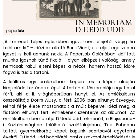
„A történet teljes egészében igaz, mert elejétől végig én
találtam ki.” – idézi az alkotó Boris Viant, és teljes egészében
igazat is kell adnunk nekik. A PaperLab Galériában kiállított
munka igaznak tűnő fikció – olyan elképzelt valóság, amely
nemcsak rabul ejteni képes a nézőt, hanem hosszú időre
fogva is tudja tartani.
A kiállítás egy emlékalbum képeire és a képek alapján
kirajzolódó történetre épül. A történet főszereplője egy fiatal
férfi, aki a II. világháborúban hunyt el. Az emlékalbum
összeállítója Dorirs Aiusy, a férfi 2006-ban elhunyt özvegye.
Néhai férje élete mozzanatait a múlt képeivel idézi meg, a
fiatalon elhunyt férfi emlékének szentelve az albumot. Az
emlékalbum bemutatja D Uedd Udd felmenőit; a Blajssoane-
i Köztársaságban található szülőfalujában, Toe Fuhdban
töltött gyermekkorát; képet kapunk soortsavói egyetemi
éveiről, D Uedd Udd hobbijáról, ami a szakmai érdeklődését is