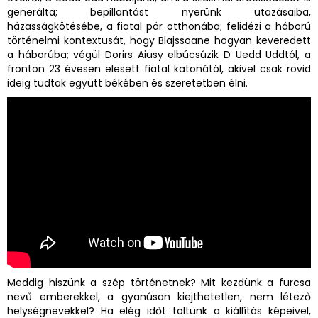
generálta; bepillantást nyerünk utazásaiba,
házasságkötésébe, a fiatal pár otthonába; felidézi a háború
történelmi kontextusát, hogy Blajssoane hogyan keveredett
a háborúba; végül Dorirs Aiusy elbúcsúzik D Uedd Uddtól, a
fronton 23 évesen elesett fiatal katonától, akivel csak rövid
ideig tudtak együtt békében és szeretetben élni.
Meddig hiszünk a szép történetnek? Mit kezdünk a furcsa
nevű emberekkel, a gyanúsan kiejthetetlen, nem létező
helységnevekkel? Ha elég időt töltünk a kiállítás képeivel,