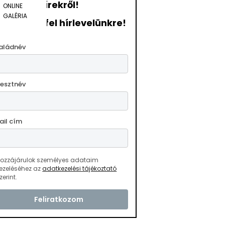
hírekről!
ONLINE
GALÉRIA
ratkozzon fel hírlevelünkre!
aládnév
resztnév
ail cím
ozzájárulok személyes adataim
ezeléséhez az
adatkezelési tájékoztató
zerint.