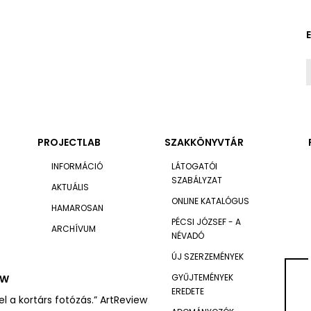
PROJECTLAB
SZAKKÖNYVTÁR
INFORMÁCIÓ
LÁTOGATÓI
SZABÁLYZAT
AKTUÁLIS
ONLINE KATALÓGUS
HAMAROSAN
PÉCSI JÓZSEF - A
ARCHÍVUM
NÉVADÓ
ÚJ SZERZEMÉNYEK
GYŰJTEMÉNYEK
OW
EREDETE
l a kortárs fotózás.” ArtReview