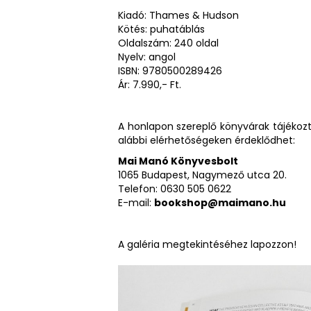
Kiadó: Thames & Hudson
Kötés: puhatáblás
Oldalszám: 240 oldal
Nyelv: angol
ISBN: 9780500289426
Ár: 7.990,- Ft.
A honlapon szereplő könyvárak tájékoztat
alábbi elérhetőségeken érdeklődhet:
Mai Manó Könyvesbolt
1065 Budapest, Nagymező utca 20.
Telefon: 0630 505 0622
E-mail:
bookshop@maimano.hu
A galéria megtekintéséhez lapozzon!