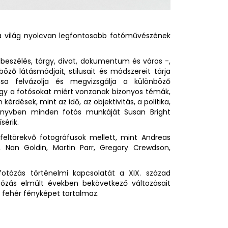
s a világ nyolcvan legfontosabb fotóművészének
 elbeszélés, tárgy, divat, dokumentum és város -,
ző látásmódjait, stilusait és módszereit tárja
a felvázolja és megvizsgálja a különböző
gy a fotósokat miért vonzanak bizonyos témák,
érdések, mint az idő, az objektivitás, a politika,
önyvben minden fotós munkáját Susan Bright
sérik.
eltörekvő fotográfusok mellett, mint Andreas
, Nan Goldin, Martin Parr, Gregory Crewdson,
otózás történelmi kapcsolatát a XIX. század
otózás elmúlt években bekövetkező változásait
te fehér fényképet tartalmaz.