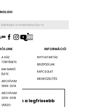
ENGLISH
RÓLUNK
INFORMÁCIÓ
A HÁZ
NYITVATARTÁS
TÖRTÉNETE
BELÉPŐDÍJAK
MAI MANÓ
KAPCSOLAT
ÉLETE
MEGKÖZELÍTÉS
ARCHÍVUM
1999-2014
ARCHÍVUM
2014-2018
Értesüljön a legfrissebb
VERZO