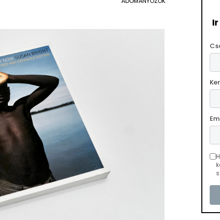
ADOMÁNYOZÓK
I
Cs
Ke
Em
H
k
s