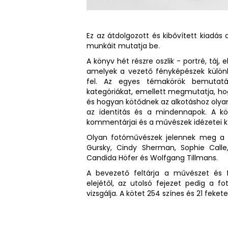
Ez az átdolgozott és kibővített kiadá
munkáit mutatja be.
A könyv hét részre oszlik - portré, táj,
amelyek a vezető fényképészek különbö
fel. Az egyes témakörök bemutatás
kategóriákat, emellett megmutatja, ho
és hogyan kötődnek az alkotáshoz olyan k
az identitás és a mindennapok. A k
kommentárjai és a művészek idézetei kí
Olyan fotóművészek jelennek meg a f
Gursky, Cindy Sherman, Sophie Calle
Candida Höfer és Wolfgang Tillmans.
A bevezető feltárja a művészet és f
elejétől, az utolsó fejezet pedig a f
vizsgálja. A kötet 254 színes és 21 feke