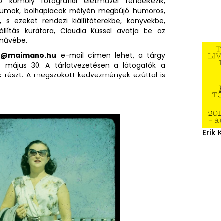
 komoly fotográfiai életművel rendelkezik,
hívumok, bolhapiacok mélyén megbújó humoros,
 s ezeket rendezi kiállítóterekbe, könyvekbe,
állítás kurátora, Claudia Küssel avatja be az
tművébe.
@maimano.hu
e-mail címen lehet, a tárgy
 – május 30. A tárlatvezetésen a látogatók a
ek részt. A megszokott kedvezmények ezúttal is
Erik