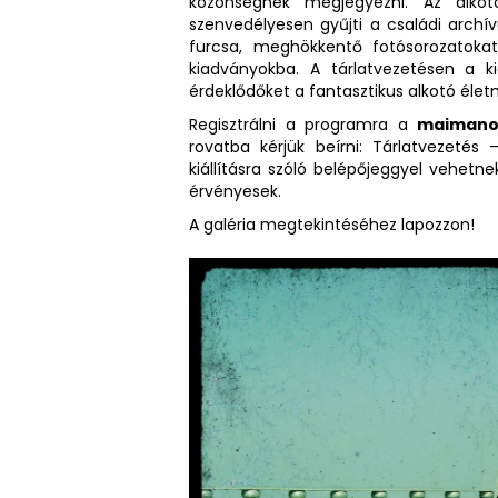
közönségnek megjegyezni. Az alkotó
szenvedélyesen gyűjti a családi arc
furcsa, meghökkentő fotósorozatokat,
kiadványokba. A tárlatvezetésen a ki
érdeklődőket a fantasztikus alkotó éle
Regisztrálni a programra a
maimano
rovatba kérjük beírni: Tárlatvezetés
kiállításra szóló belépőjeggyel vehetn
érvényesek.
A galéria megtekintéséhez lapozzon!