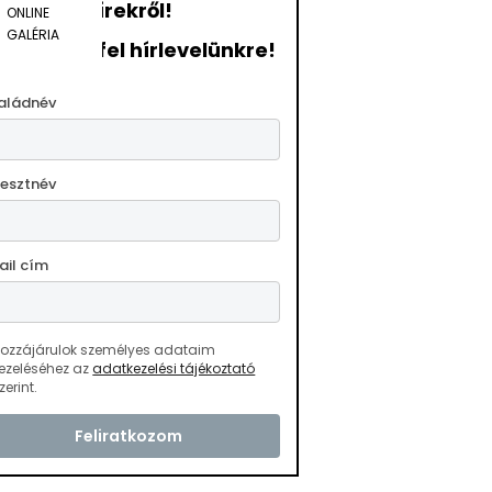
hírekről!
ONLINE
GALÉRIA
ratkozzon fel hírlevelünkre!
aládnév
resztnév
ail cím
ozzájárulok személyes adataim
ezeléséhez az
adatkezelési tájékoztató
zerint.