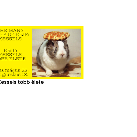
 Kessels több élete