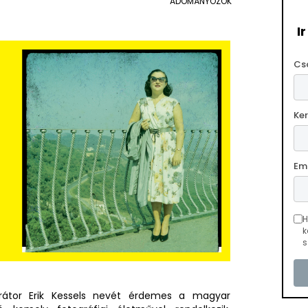
ADOMÁNYOZÓK
I
Cs
Ke
Em
H
k
s
rátor Erik Kessels nevét érdemes a magyar