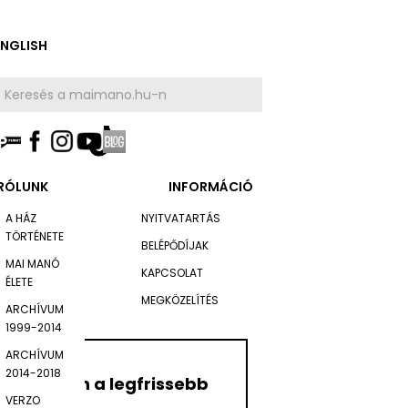
ENGLISH
RÓLUNK
INFORMÁCIÓ
A HÁZ
NYITVATARTÁS
TÖRTÉNETE
BELÉPŐDÍJAK
MAI MANÓ
KAPCSOLAT
ÉLETE
MEGKÖZELÍTÉS
ARCHÍVUM
1999-2014
ARCHÍVUM
2014-2018
Értesüljön a legfrissebb
VERZO