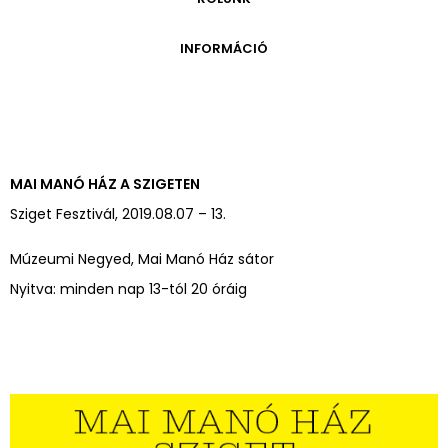
ONLINE KATALÓGUS
ARCHÍVUM 1999-2014
ARCHÍVUM
PÉCSI JÓZSEF - A NÉVADÓ
INFORMÁCIÓ
ARCHÍVUM 2014-2018
ÚJ SZERZEMÉNYEK
VERZO ONLINE GALÉRIA
NYITVATARTÁS
GYŰJTEMÉNYEK EREDETE
BELÉPŐDÍJAK
ADOMÁNYOZÓK
KAPCSOLAT
MEGKÖZELÍTÉS
MAI MANÓ HÁZ A SZIGETEN
ÜVEGZSEB
Sziget Fesztivál, 2019.08.07 – 13.
Múzeumi Negyed, Mai Manó Ház sátor
Nyitva: minden nap 13-tól 20 óráig