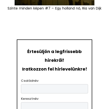
Szinte minden képen #7 – Egy holland nő, Ria van Dijk
története egy vásári céllövölde szemszögéből. 2008 ©
Erik Kessels
Értesüljön a legfrissebb
hírekről!
Iratkozzon fel hírlevelünkre!
Családnév
Keresztnév