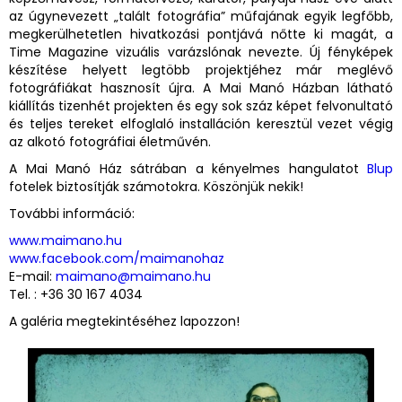
az úgynevezett „talált fotográfia” műfajának egyik legfőbb,
megkerülhetetlen hivatkozási pontjává nőtte ki magát, a
Time Magazine vizuális varázslónak nevezte. Új fényképek
készítése helyett legtöbb projektjéhez már meglévő
fotográfiákat hasznosít újra. A Mai Manó Házban látható
kiállítás tizenhét projekten és egy sok száz képet felvonultató
és teljes tereket elfoglaló installáción keresztül vezet végig
az alkotó fotográfiai életművén.
A Mai Manó Ház sátrában a kényelmes hangulatot
Blup
fotelek biztosítják számotokra. Köszönjük nekik!
További információ:
www.maimano.hu
www.facebook.com/maimanohaz
E-mail:
maimano@maimano.hu
Tel. :
+36 30 167 4034
A galéria megtekintéséhez lapozzon!