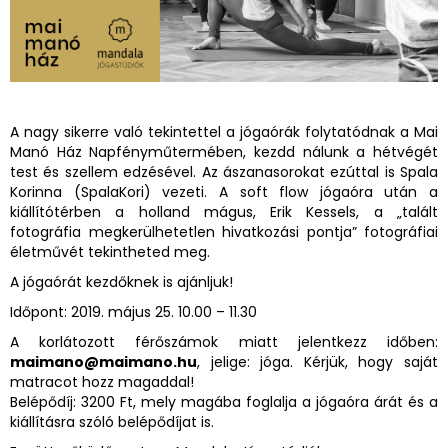
A nagy sikerre való tekintettel a jógaórák folytatódnak a Mai
Manó Ház Napfényműtermében, kezdd nálunk a hétvégét
test és szellem edzésével. Az ászanasorokat ezúttal is Spala
Korinna (SpalaKori) vezeti. A soft flow jógaóra után a
kiállítótérben a holland mágus, Erik Kessels, a „talált
fotográfia megkerülhetetlen hivatkozási pontja” fotográfiai
életművét tekintheted meg.
A jógaórát kezdőknek is ajánljuk!
Időpont: 2019. május 25. 10.00 – 11.30
A korlátozott férőszámok miatt jelentkezz időben:
maimano@maimano.hu
, jelige: jóga. Kérjük, hogy saját
matracot hozz magaddal!
Belépődíj: 3200 Ft, mely magába foglalja a jógaóra árát és a
kiállításra szóló belépődíjat is.