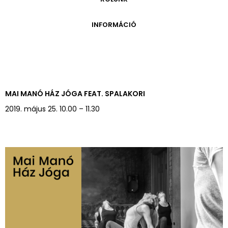
ONLINE KATALÓGUS
ARCHÍVUM 1999-2014
ARCHÍVUM
PÉCSI JÓZSEF - A NÉVADÓ
INFORMÁCIÓ
ARCHÍVUM 2014-2018
ÚJ SZERZEMÉNYEK
VERZO ONLINE GALÉRIA
NYITVATARTÁS
GYŰJTEMÉNYEK EREDETE
BELÉPŐDÍJAK
ADOMÁNYOZÓK
KAPCSOLAT
MEGKÖZELÍTÉS
MAI MANÓ HÁZ JÓGA FEAT. SPALAKORI
ÜVEGZSEB
2019. május 25. 10.00 – 11.30