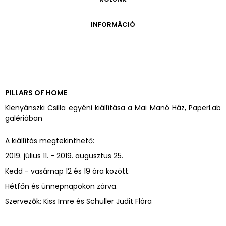
ONLINE KATALÓGUS
ARCHÍVUM 1999-2014
ARCHÍVUM
PÉCSI JÓZSEF - A NÉVADÓ
INFORMÁCIÓ
ARCHÍVUM 2014-2018
ÚJ SZERZEMÉNYEK
VERZO ONLINE GALÉRIA
NYITVATARTÁS
GYŰJTEMÉNYEK EREDETE
BELÉPŐDÍJAK
ADOMÁNYOZÓK
KAPCSOLAT
MEGKÖZELÍTÉS
PILLARS OF HOME
ÜVEGZSEB
Klenyánszki Csilla egyéni kiállítása a Mai Manó Ház, PaperLab
galériában
A kiállítás megtekinthető:
2019. július 11. - 2019. augusztus 25.
Kedd - vasárnap 12 és 19 óra között.
Hétfőn és ünnepnapokon zárva.
Szervezők: Kiss Imre és Schuller Judit Flóra