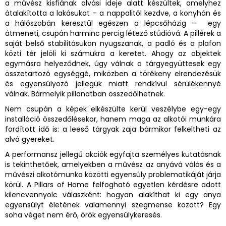
a művész kisfiának alvási ideje alatt készültek, amelyhez
átalakította a lakásukat – a nappalitól kezdve, a konyhán és
a hálószobán keresztül egészen a lépcsőházig – egy
átmeneti, csupán harminc percig létező stúdióvá. A pillérek a
saját belső stabilitásukon nyugszanak, a padló és a plafon
közti tér jelöli ki számukra a keretet. Ahogy az objektek
egymásra helyeződnek, úgy válnak a tárgyegyüttesek egy
összetartozó egységgé, miközben a törékeny elrendezésük
és egyensúlyozó jellegük miatt rendkívül sérülékennyé
válnak. Bármelyik pillanatban összedőlhetnek.
Nem csupán a képek elkészülte kerül veszélybe egy-egy
installáció összedőlésekor, hanem maga az alkotói munkára
fordított idő is: a leeső tárgyak zaja bármikor felkeltheti az
alvó gyereket.
A performansz jellegű akciók egyfajta személyes kutatásnak
is tekinthetőek, amelyekben a művész az anyává válás és a
művészi alkotómunka közötti egyensúly problematikáját járja
körül. A Pillars of Home felfogható egyetlen kérdésre adott
kilencvennyolc válaszként: hogyan alakíthat ki egy anya
egyensúlyt életének valamennyi szegmense között? Egy
soha véget nem érő, örök egyensúlykeresés.