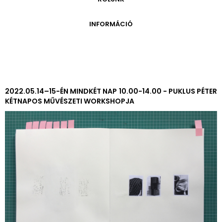
ONLINE KATALÓGUS
ARCHÍVUM 1999-2014
ARCHÍVUM
PÉCSI JÓZSEF - A NÉVADÓ
INFORMÁCIÓ
ARCHÍVUM 2014-2018
ÚJ SZERZEMÉNYEK
VERZO ONLINE GALÉRIA
NYITVATARTÁS
GYŰJTEMÉNYEK EREDETE
BELÉPŐDÍJAK
ADOMÁNYOZÓK
KAPCSOLAT
MEGKÖZELÍTÉS
2022.05.14–15-ÉN MINDKÉT NAP 10.00-14.00 - PUKLUS PÉTER
KÉTNAPOS MŰVÉSZETI WORKSHOPJA
ÜVEGZSEB