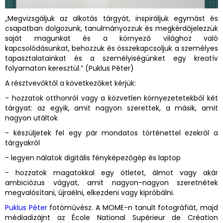
„Megvizsgáljuk az alkotás tárgyát, inspiráljuk egymást és
csapatban dolgozunk, tanulmányozzuk és megkérdőjelezzük
saját magunkat és a környező világhoz való
kapcsolódásunkat, behozzuk és összekapcsoljuk a személyes
tapasztalatainkat és a személyiségünket egy kreatív
folyamaton keresztül.” (Puklus Péter)
A résztvevőktől a következőket kérjük:
- hozzatok otthonról vagy a közvetlen környezetetekből két
tárgyat: az egyik, amit nagyon szerettek, a másik, amit
nagyon utáltok
- készüljetek fel egy pár mondatos történettel ezekről a
tárgyakról
- legyen nálatok digitális fényképezőgép és laptop
- hozzatok magatokkal egy ötletet, álmot vagy akár
ambiciózus vágyat, amit nagyon-nagyon szeretnétek
megvalósítani, újraélni, elkezdeni vagy kipróbálni.
Puklus Péter
fotóművész. A MOME-n tanult fotográfiát, majd
médiadizájnt az École National Supérieur de Création