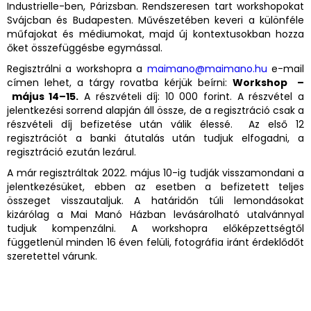
Industrielle-ben, Párizsban. Rendszeresen tart workshopokat
Svájcban és Budapesten. Művészetében keveri a különféle
műfajokat és médiumokat, majd új kontextusokban hozza
őket összefüggésbe egymással.
Regisztrálni a workshopra a
maimano@maimano.hu
e-mail
címen lehet, a tárgy rovatba kérjük beírni:
Workshop –
május 14–15.
A részvételi díj: 10 000 forint. A részvétel a
jelentkezési sorrend alapján áll össze, de a regisztráció csak a
részvételi díj befizetése után válik élessé. Az első 12
regisztrációt a banki átutalás után tudjuk elfogadni, a
regisztráció ezután lezárul.
A már regisztráltak 2022. május 10-ig tudják visszamondani a
jelentkezésüket, ebben az esetben a befizetett teljes
összeget visszautaljuk. A határidőn túli lemondásokat
kizárólag a Mai Manó Házban levásárolható utalvánnyal
tudjuk kompenzálni. A workshopra előképzettségtől
függetlenül minden 16 éven felüli, fotográfia iránt érdeklődőt
szeretettel várunk.