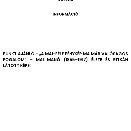
ONLINE KATALÓGUS
ARCHÍVUM 1999-2014
ARCHÍVUM
PÉCSI JÓZSEF - A NÉVADÓ
INFORMÁCIÓ
ARCHÍVUM 2014-2018
ÚJ SZERZEMÉNYEK
VERZO ONLINE GALÉRIA
NYITVATARTÁS
GYŰJTEMÉNYEK EREDETE
BELÉPŐDÍJAK
ADOMÁNYOZÓK
KAPCSOLAT
MEGKÖZELÍTÉS
PUNKT AJÁNLÓ - „A MAI-FÉLE FÉNYKÉP MA MÁR VALÓSÁGOS
FOGALOM” – MAI MANÓ (1855–1917) ÉLETE ÉS RITKÁN
ÜVEGZSEB
LÁTOTT KÉPEI