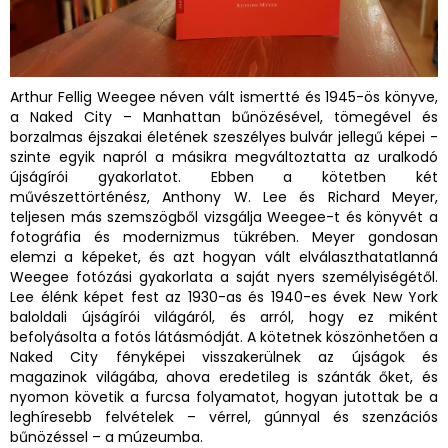
Arthur Fellig Weegee néven vált ismertté és 1945-ös könyve,
a Naked City – Manhattan bűnözésével, tömegével és
borzalmas éjszakai életének szeszélyes bulvár jellegű képei -
szinte egyik napról a másikra megváltoztatta az uralkodó
újságírói gyakorlatot. Ebben a kötetben két
művészettörténész, Anthony W. Lee és Richard Meyer,
teljesen más szemszögből vizsgálja Weegee-t és könyvét a
fotográfia és modernizmus tükrében. Meyer gondosan
elemzi a képeket, és azt hogyan vált elválaszthatatlanná
Weegee fotózási gyakorlata a saját nyers személyiségétől.
Lee élénk képet fest az 1930-as és 1940-es évek New York
baloldali újságírói világáról, és arról, hogy ez miként
befolyásolta a fotós látásmódját. A kötetnek köszönhetően a
Naked City fényképei visszakerülnek az újságok és
magazinok világába, ahova eredetileg is szánták őket, és
nyomon követik a furcsa folyamatot, hogyan jutottak be a
leghíresebb felvételek – vérrel, gúnnyal és szenzációs
bűnözéssel – a múzeumba.