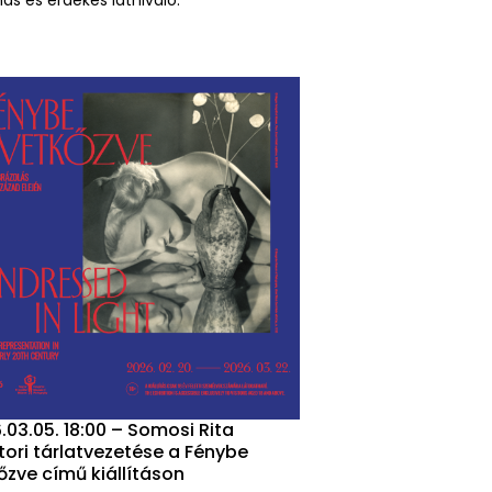
as és érdekes látnivaló.
.03.05. 18:00 – Somosi Rita
tori tárlatvezetése a Fénybe
őzve című kiállításon