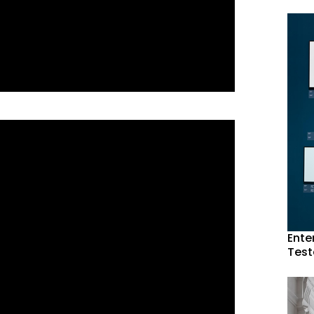
Ente
Test