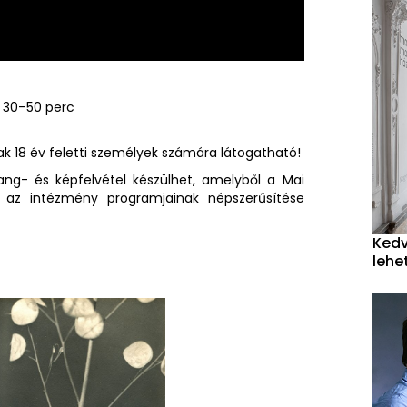
: 30–50 perc
csak 18 év feletti személyek számára látogatható!
ng- és képfelvétel készülhet, amelyből a Mai
l az intézmény programjainak népszerűsítése
Kedv
lehe