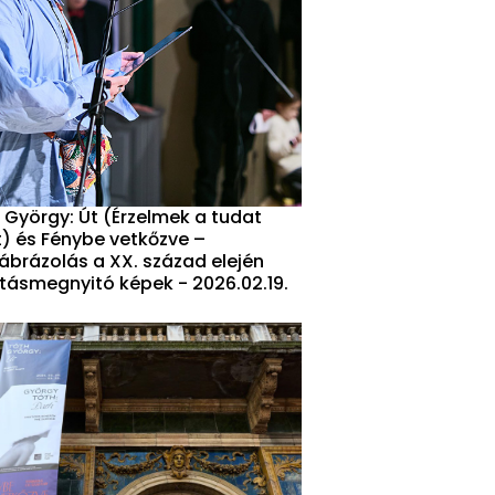
 György: Út (Érzelmek a tudat
t) és Fénybe vetkőzve –
ábrázolás a XX. század elején
lításmegnyitó képek - 2026.02.19.