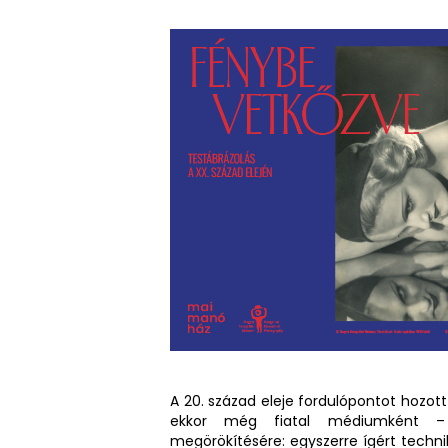
A 20. század eleje fordulópontot hozot
ekkor még fiatal médiumként – 
megörökítésére: egyszerre ígért techni