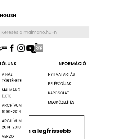
ENGLISH
RÓLUNK
INFORMÁCIÓ
A HÁZ
NYITVATARTÁS
TÖRTÉNETE
BELÉPŐDÍJAK
MAI MANÓ
KAPCSOLAT
ÉLETE
MEGKÖZELÍTÉS
ARCHÍVUM
1999-2014
ARCHÍVUM
2014-2018
Értesüljön a legfrissebb
VERZO