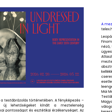
A mez
telex.
Leopá
Finom 
néző,
ügyesk
Atlas
meztel
abszt
kellék
cseres
esetle
leenge
Mai M
Testáb
t a testábrázolás történetében. A fényképezés –
Magya
új lehetőségeket kínált a meztelenség
váloga
kai pontosságot és esztétikai érzékenységet. Az
keresz