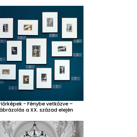
riőrképek - Fénybe vetkőzve –
ábrázolás a XX. század elején