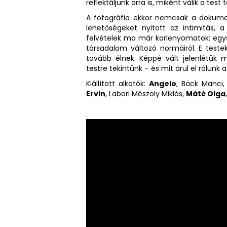
reflektáljunk arra is, miként válik a te
A fotográfia ekkor nemcsak a dokumen
lehetőségeket nyitott az intimitás, 
felvételek ma már korlenyomatok: egy
társadalom változó normáiról. E teste
tovább élnek. Képpé vált jelenlétük m
testre tekintünk – és mit árul el rólunk
Kiállított alkotók:
Angelo
, Bäck Manci
Ervin
, Labori Mészöly Miklós,
Máté Olga