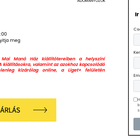
ADOMÁNYOZÓK
I
Cs
8:00
nyitja meg
Ke
a Mai Manó Ház kiállítótereiben a helyszíni
A kiállításokra, valamint az azokhoz kapcsolódó
enleg kizárólag online, a Liget+ felületén
Em
H
k
s