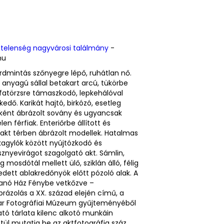
telenség nagyvárosi találmány
-
hu
rdmintás szőnyegre lépő, ruhátlan nő.
anyagú sállal betakart arcú, tükörbe
 fatörzsre támaszkodó, lepkehálóval
edő. Karikát hajtó, birkózó, esetleg
zként ábrázolt sovány és ugyancsak
en férfiak. Enteriőrbe állított és
rakt térben ábrázolt modellek. Hatalmas
kagylók között nyújtózkodó és
znyevirágot szagolgató akt. Sámlin,
g mosdótál mellett ülő, sziklán álló, félig
dett ablakredőnyök előtt pózoló alak. A
anó Ház Fénybe vetkőzve –
rázolás a XX. század elején című, a
r Fotográfiai Múzeum gyűjteményéből
tó tárlata kilenc alkotó munkáin
tül mutatja be az aktfotográfia száz