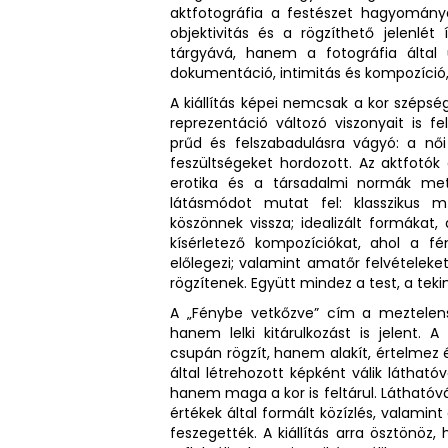
aktfotográfia a festészet hagyományai
objektivitás és a rögzíthető jelenlé
tárgyává, hanem a fotográfia által
dokumentáció, intimitás és kompozíció, 
A kiállítás képei nemcsak a kor szépsé
reprezentáció változó viszonyait is fe
prűd és felszabadulásra vágyó: a női
feszültségeket hordozott. Az aktfotók
erotika és a társadalmi normák met
látásmódot mutat fel: klasszikus m
köszönnek vissza; idealizált formákat
kísérletező kompozíciókat, ahol a 
előlegezi; valamint amatőr felvételeke
rögzítenek. Együtt mindez a test, a teki
A „Fénybe vetkőzve” cím a meztelens
hanem lelki kitárulkozást is jelent
csupán rögzít, hanem alakít, értelmez
által létrehozott képként válik látha
hanem maga a kor is feltárul. Láthatóvá
értékek által formált közízlés, valamin
feszegették. A kiállítás arra ösztönöz