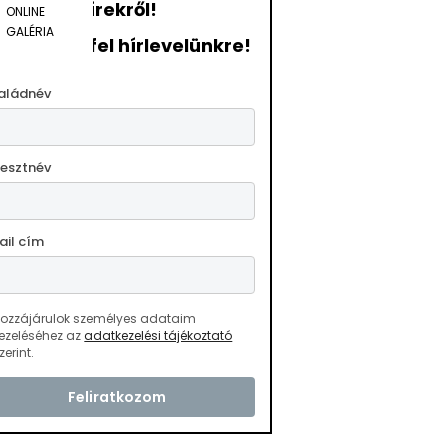
hírekről!
ONLINE
GALÉRIA
ratkozzon fel hírlevelünkre!
aládnév
resztnév
ail cím
ozzájárulok személyes adataim
ezeléséhez az
adatkezelési tájékoztató
zerint.