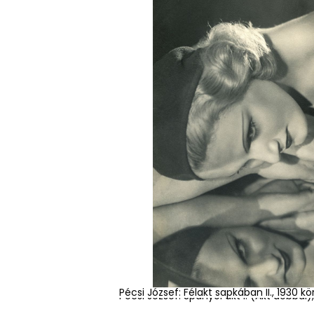
Pécsi József: Félakt sapkában II., 1930
Pécsi József: Spanyol akt I. (Akt dobba