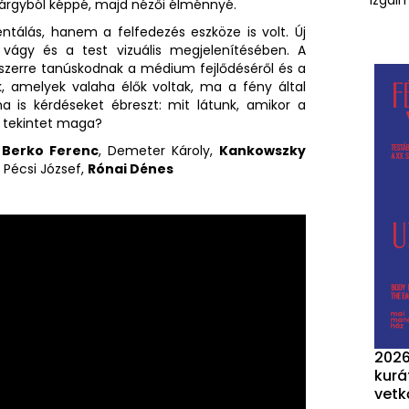
izgalm
st tárgyból képpé, majd nézői élménnyé.
tálás, hanem a felfedezés eszköze is volt. Új
a vágy és a test vizuális megjelenítésében. A
szerre tanúskodnak a médium fejlődéséről és a
k, amelyek valaha élők voltak, ma a fény által
a is kérdéseket ébreszt: mit látunk, amikor a
 a tekintet maga?
,
Berko Ferenc
, Demeter Károly,
Kankowszky
, Pécsi József,
Rónai Dénes
2026
kurá
vetk