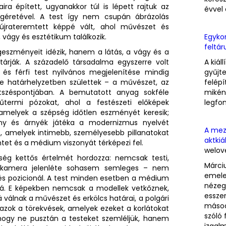
ra épített, ugyanakkor túl is lépett rajtuk az
évvel 
t ígéretével. A test így nem csupán ábrázolás
 újrateremtett képpé vált, ahol művészet és
vágy és esztétikum találkozik.
Egykor
feltár
geszményeit idézik, hanem a látás, a vágy és a
ltárják. A századelő társadalma egyszerre volt
A kiál
 és férfi test nyilvános megjelenítése mindig
gyűjt
 e határhelyzetben születtek – a művészet, az
felépí
széspontjában. A bemutatott anyag sokféle
miként
űtermi pózokat, ahol a festészeti előképek
legfo
, amelyek a szépség időtlen eszményét keresik;
fény és árnyék játéka a modernizmus nyelvét
A mezt
t, amelyek intimebb, személyesebb pillanatokat
aktkiá
ntet és a médium viszonyát térképezi fel.
welov
ég kettős értelmét hordozza: nemcsak testi,
Márci
. A kamera jelenléte sohasem semleges – nem
emele
 és pozicionál. A test minden esetben a médium
nézeg
tóvá. E képekben nemcsak a modellek vetkőznek,
esszen
 válnak a művészet és erkölcs határai, a polgári
másod
t azok a törekvések, amelyek ezeket a korlátokat
szóló 
, hogy ne pusztán a testeket szemléljük, hanem