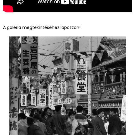
A galéria megtekintéséhez lapozzon!
Paul Almásy: Szülésznők készítik táskájukat, Szudán,