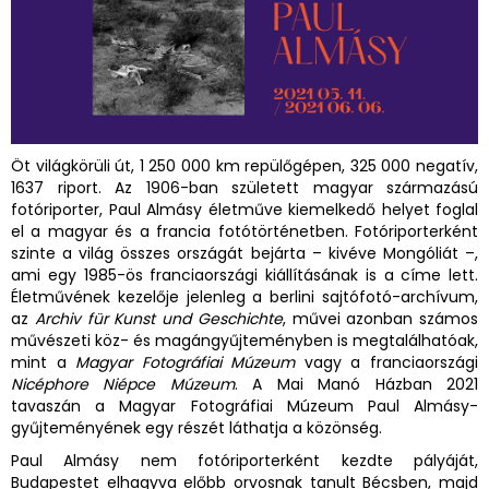
Öt világkörüli út, 1 250 000 km repülőgépen, 325 000 negatív,
1637 riport. Az 1906-ban született magyar származású
fotóriporter, Paul Almásy életműve kiemelkedő helyet foglal
el a magyar és a francia fotótörténetben. Fotóriporterként
szinte a világ összes országát bejárta – kivéve Mongóliát –,
ami egy 1985-ös franciaországi kiállításának is a címe lett.
Életművének kezelője jelenleg a berlini sajtófotó-archívum,
az
Archiv für Kunst und Geschichte
, művei azonban számos
művészeti köz- és magángyűjteményben is megtalálhatóak,
mint a
Magyar Fotográfiai Múzeum
vagy a franciaországi
Nicéphore Niépce Múzeum
. A Mai Manó Házban 2021
tavaszán a Magyar Fotográfiai Múzeum Paul Almásy-
gyűjteményének egy részét láthatja a közönség.
Paul Almásy nem fotóriporterként kezdte pályáját,
Budapestet elhagyva előbb orvosnak tanult Bécsben, majd