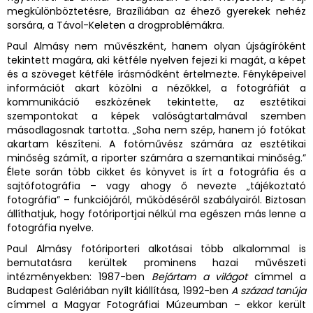
megkülönböztetésre, Brazíliában az éhező gyerekek nehéz
sorsára, a Távol-Keleten a drogproblémákra.
Paul Almásy nem művészként, hanem olyan újságíróként
tekintett magára, aki kétféle nyelven fejezi ki magát, a képet
és a szöveget kétféle írásmódként értelmezte. Fényképeivel
információt akart közölni a nézőkkel, a fotográfiát a
kommunikáció eszközének tekintette, az esztétikai
szempontokat a képek valóságtartalmával szemben
másodlagosnak tartotta. „Soha nem szép, hanem jó fotókat
akartam készíteni. A fotóművész számára az esztétikai
minőség számít, a riporter számára a szemantikai minőség.”
Élete során több cikket és könyvet is írt a fotográfia és a
sajtófotográfia – vagy ahogy ő nevezte „tájékoztató
fotográfia” – funkciójáról, működéséről szabályairól. Biztosan
állíthatjuk, hogy fotóriportjai nélkül ma egészen más lenne a
fotográfia nyelve.
Paul Almásy fotóriporteri alkotásai több alkalommal is
bemutatásra kerültek prominens hazai művészeti
intézményekben: 1987-ben
Bejártam a világot
címmel a
Budapest Galériában nyílt kiállítása, 1992-ben
A század tanúja
címmel a Magyar Fotográfiai Múzeumban – ekkor került