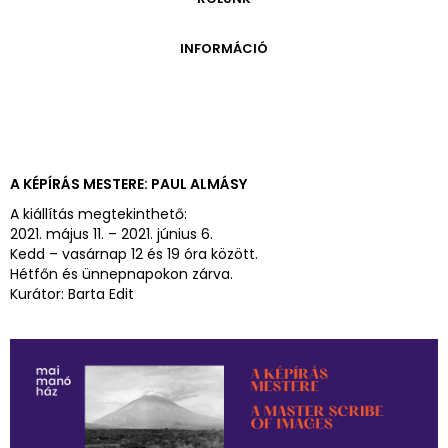
ONLINE KATALÓGUS
ARCHÍVUM 1999-2014
ARCHÍVUM
PÉCSI JÓZSEF - A NÉVADÓ
INFORMÁCIÓ
ARCHÍVUM 2014-2018
ÚJ SZERZEMÉNYEK
VERZO ONLINE GALÉRIA
NYITVATARTÁS
GYŰJTEMÉNYEK EREDETE
BELÉPŐDÍJAK
ADOMÁNYOZÓK
KAPCSOLAT
MEGKÖZELÍTÉS
A KÉPÍRÁS MESTERE: PAUL ALMÁSY
ÜVEGZSEB
A kiállítás megtekinthető:
2021. május 11. – 2021. június 6.
Kedd – vasárnap 12 és 19 óra között.
Hétfőn és ünnepnapokon zárva.
Kurátor: Barta Edit