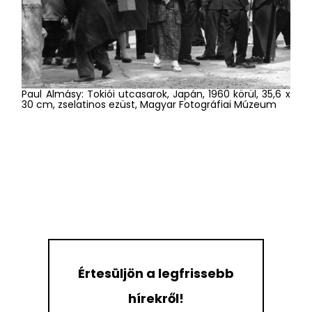
1963, 30 x 36,5 cm, zselatinos ezüst, Magyar Fotográfiai
Múzeum
Paul Almásy: Tokiói utcasarok, Japán, 1960 körül, 35,6 x
30 cm, zselatinos ezüst, Magyar Fotográfiai Múzeum
Értesüljön a legfrissebb
hírekről!