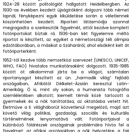
1924-28 között politológiát hallgatott Heidelbergben. Az
1930-as években kezdett újságíróként dolgozni több német
lapnál, fényképezni egyik kiküldetése során a véletlennek
köszönhetően kezdett. Riporteri látásmódja azonnal
megragadta a szerkesztők figyelmét, attól kezdve komplett
fotóriportokat bíztak rá. 1936-ban két figyelemre méltó
riportot is készített, az egyiket a németországi téli olimpia
edzőtáborában, a másikat a Szaharáról, ahol elsőként kelt át
fotóriporterként.
1952-től kezdve több nemzetközi szervezet (UNESCO, UNICEF,
WHO, FAO) hivatalos munkatársaként dolgozott. 1935-1985
között öt alkalommal járta be a világot, számtalan
riportanyagot készített az ún. „harmadik világ” fejlődő
országaiban, Afrikától Délkelet-Ázsián keresztül Latin-
Amerikáig. Ő is, mint oly sokan, a humanista fotográfia
szemléletében alkotott; kiemelt témái közé tartozott a
gyermekek és a nők taníttatása, az oktatásba vetett hit.
Életműve a II. világháborút közvetlenül megelőző, majd azt
követő világ politikai, gazdasági, szociális és kulturális
történelmének lenyomatává vált. Fotóriportjaival a
különböző földrészek országainak problémáira hívta fel a
figyelmet: az afrikai országokban a nők helyzetére, a faji