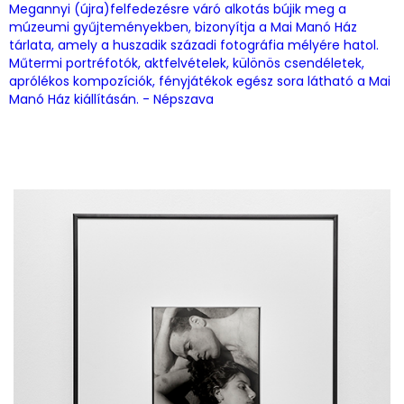
Megannyi (újra)felfedezésre váró alkotás bújik meg a
múzeumi gyűjteményekben, bizonyítja a Mai Manó Ház
tárlata, amely a huszadik századi fotográfia mélyére hatol.
Műtermi portréfotók, aktfelvételek, különös csendéletek,
aprólékos kompozíciók, fényjátékok egész sora látható a Mai
Manó Ház kiállításán. - Népszava