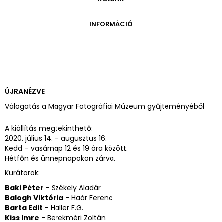
ONLINE KATALÓGUS
ARCHÍVUM 1999-2014
ARCHÍVUM
PÉCSI JÓZSEF - A NÉVADÓ
INFORMÁCIÓ
ARCHÍVUM 2014-2018
ÚJ SZERZEMÉNYEK
VERZO ONLINE GALÉRIA
NYITVATARTÁS
GYŰJTEMÉNYEK EREDETE
BELÉPŐDÍJAK
ADOMÁNYOZÓK
KAPCSOLAT
MEGKÖZELÍTÉS
ÚJRANÉZVE
ÜVEGZSEB
Válogatás a Magyar Fotográfiai Múzeum gyűjteményéből
A kiállítás megtekinthető:
2020. július 14. – augusztus 16.
Kedd – vasárnap 12 és 19 óra között.
Hétfőn és ünnepnapokon zárva.
Kurátorok:
Baki Péter
- Székely Aladár
Balogh Viktória
- Haár Ferenc
Barta Edit
- Haller F.G.
Kiss Imre
- Berekméri Zoltán