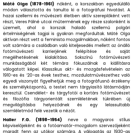
Máté Olga (1878-1961)
nőként, a korszakban egyedülálló
módon választotta és tanulta ki a fotográfusi hivatást. A
hazai szellemi és művészeti életben aktív szereplőként vett
részt, Veres Pálné utcai műtermének egy része szalonként is
üzemelt, ahol a korszak haladó szellemű polgári
értelmiségének tagjai is gyakran megfordultak. Máté Olga
aktívan részt vett a feminista mozgalmakban, nőként fontos
volt számára a családban való kiteljesedés mellett az önálló
fotóművészeti karrierjének felépítése és saját
megélhetésének kialakítása. Sokszínű fotóművészeti
munkásságából két témára fókuszálnak a kiállításra
válogatott képei. Klasszikus akt- és mozgásfelvételein az
1910-es és ’20-as évek testhez, mozdulatművészethez való
egyedi viszonyát figyelhetjük meg a fotográfusnő érzékeny
és személyközpontú, a testet nem tárgyiasító látásmódján
keresztül. Csendélet- és tárgyfotói a kortárs fotóművészet
és filozófia tárgyorientált szemléletének tükrében új
megvilágításba helyeződnek és egy lelassultabb
szemléletmód felé vezetik a nézőt.
Haller F.G. (1898–1954)
neve a magyaros stílus
képviselőjeként és a fotóamatőr-mozgalom szervezőjeként
maradt fenn az utókor számára. A válogatás az 1930-as