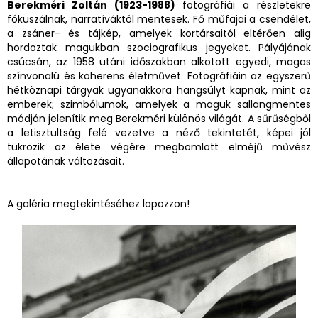
Berekméri Zoltán (1923-1988)
fotográfiái a részletekre
fókuszálnak, narratíváktól mentesek. Fő műfajai a csendélet,
a zsáner- és tájkép, amelyek kortársaitól eltérően alig
hordoztak magukban szociografikus jegyeket. Pályájának
csúcsán, az 1958 utáni időszakban alkotott egyedi, magas
színvonalú és koherens életművet. Fotográfiáin az egyszerű
hétköznapi tárgyak ugyanakkora hangsúlyt kapnak, mint az
emberek; szimbólumok, amelyek a maguk sallangmentes
módján jelenítik meg Berekméri különös világát. A sűrűségből
a letisztultság felé vezetve a néző tekintetét, képei jól
tükrözik az élete végére megbomlott elméjű művész
állapotának változásait.
A galéria megtekintéséhez lapozzon!