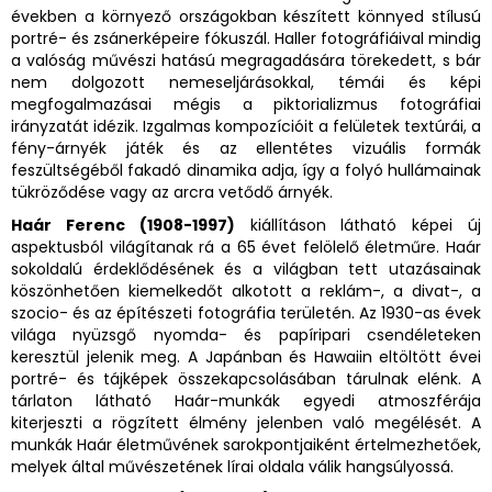
években a környező országokban készített könnyed stílusú
portré- és zsánerképeire fókuszál. Haller fotográfiáival mindig
a valóság művészi hatású megragadására törekedett, s bár
nem dolgozott nemeseljárásokkal, témái és képi
megfogalmazásai mégis a piktorializmus fotográfiai
irányzatát idézik. Izgalmas kompozícióit a felületek textúrái, a
fény-árnyék játék és az ellentétes vizuális formák
feszültségéből fakadó dinamika adja, így a folyó hullámainak
tükröződése vagy az arcra vetődő árnyék.
Haár Ferenc (1908-1997)
kiállításon látható képei új
aspektusból világítanak rá a 65 évet felölelő életműre. Haár
sokoldalú érdeklődésének és a világban tett utazásainak
köszönhetően kiemelkedőt alkotott a reklám-, a divat-, a
szocio- és az építészeti fotográfia területén. Az 1930-as évek
világa nyüzsgő nyomda- és papíripari csendéleteken
keresztül jelenik meg. A Japánban és Hawaiin eltöltött évei
portré- és tájképek összekapcsolásában tárulnak elénk. A
tárlaton látható Haár-munkák egyedi atmoszférája
kiterjeszti a rögzített élmény jelenben való megélését. A
munkák Haár életművének sarokpontjaiként értelmezhetőek,
melyek által művészetének lírai oldala válik hangsúlyossá.