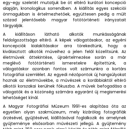
egy-egy szeletét mutatjuk be öt eltérő kurátori koncepció
alapján, kronologikus sorrendben. A kiállítás egyes szekciói
önmagukban is értelmezhetőek, együttesen pedig a múlt
század jelentősebb magyar fotótörténeti irányzatait
tárgyalják.
A kiállításon látható alkotók munkásságának
feldolgozottsága eltérő. A képek válogatásakor, az egyéni
koncepciók kialakításakor arra törekedtünk, hogy a
kiválasztott alkotók műveihez a jelen felől közelítsünk. Az
életművek áttekintése, újraértelmezése során a már
meglévő fotótörténeti ismeretekre építettünk, a
válogatáskor azonban fontos volt számunkra a kortárs
fotográfiai szemlélet. Az egyedi nézőpontok új hangsúlyokat
hoznak az életművekbe, a művészek a korábbiaktól eltérő
alkotói korszakai kerülnek fókuszba. A művek befogadása a
válogatók és a közönség számára egyaránt új megismerési
lehetőséget kínál.
A Magyar Fotográfiai Múzeum 1991-es alapítása óta az
egyetlen olyan szakmúzeum, mely kizárólag fotográfiák
őrzésével, gyűjtésével, kiállításával foglalkozik és amelynek
gyűjteménye elsősorban művészeti jellegű. A gyűjtemény