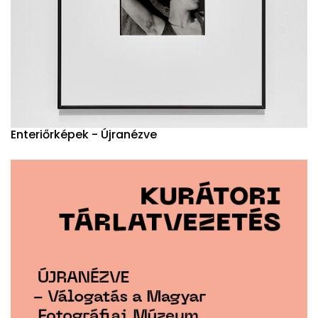
Enteriőrképek - Újranézve