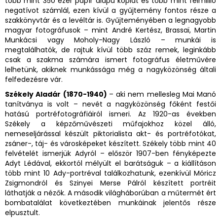
több mint 350 ezer papír alapú kópiát és több mint félmillió
negatívot számlál, ezen kívül a gyűjtemény fontos része a
szakkönyvtár és a levéltár is. Gyűjteményében a legnagyobb
magyar fotográfusok – mint André Kertész, Brassaï, Martin
Munkácsi vagy Moholy-Nagy László – munkái is
megtalálhatók, de rajtuk kívül több száz remek, leginkább
csak a szakma számára ismert fotográfus életművére
lelhetünk, akiknek munkássága még a nagyközönség általi
felfedezésre vár.
Székely Aladár (1870-1940)
– aki nem mellesleg Mai Manó
tanítványa is volt – nevét a nagyközönség főként festői
hatású portréfotográfiáiról ismeri. Az 1920-as években
Székely a képzőművészeti műfajokhoz közel álló,
nemeseljárással készült piktorialista akt- és portréfotókat,
zsáner-, táj- és városképeket készített. Székely több mint 40
felvételét ismerjük Adyról – először 1907-ben fényképezte
Adyt Lédával, ekkortól mélyült el barátságuk – a kiállításon
több mint 10 Ady-portréval találkozhatunk, ezenkívül Móricz
Zsigmondról és Szinyei Merse Pálról készített portréit
láthatják a nézők. A második világháborúban a műtermét ért
bombatalálat következtében munkáinak jelentős része
elpusztult.