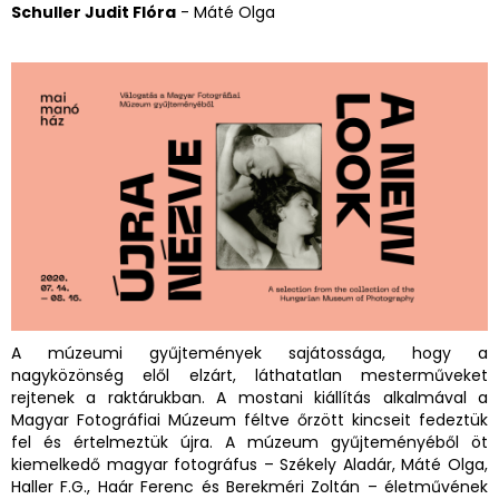
Schuller Judit Flóra
- Máté Olga
A múzeumi gyűjtemények sajátossága, hogy a
nagyközönség elől elzárt, láthatatlan mesterműveket
rejtenek a raktárukban. A mostani kiállítás alkalmával a
Magyar Fotográfiai Múzeum féltve őrzött kincseit fedeztük
fel és értelmeztük újra. A múzeum gyűjteményéből öt
kiemelkedő magyar fotográfus – Székely Aladár, Máté Olga,
Haller F.G., Haár Ferenc és Berekméri Zoltán – életművének