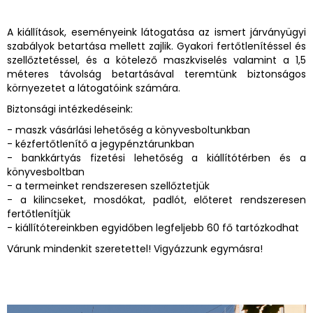
A kiállítások, eseményeink látogatása az ismert járványügyi
szabályok betartása mellett zajlik. Gyakori fertőtlenítéssel és
szellőztetéssel, és a kötelező maszkviselés valamint a 1,5
méteres távolság betartásával teremtünk biztonságos
környezetet a látogatóink számára.
Biztonsági intézkedéseink:
- maszk vásárlási lehetőség a könyvesboltunkban
- kézfertőtlenítő a jegypénztárunkban
- bankkártyás fizetési lehetőség a kiállítótérben és a
könyvesboltban
- a termeinket rendszeresen szellőztetjük
- a kilincseket, mosdókat, padlót, előteret rendszeresen
fertőtlenítjük
- kiállítótereinkben egyidőben legfeljebb 60 fő tartózkodhat
Várunk mindenkit szeretettel! Vigyázzunk egymásra!