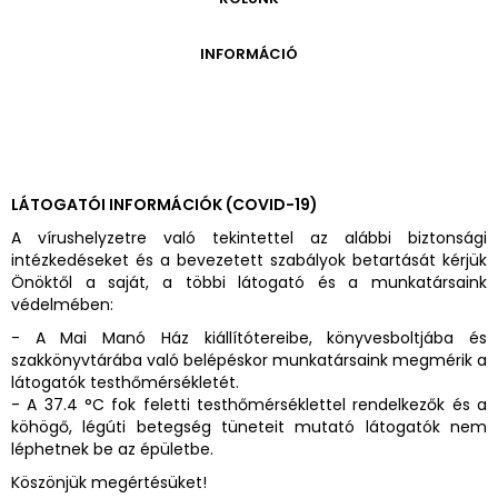
ONLINE KATALÓGUS
ARCHÍVUM 1999-2014
ARCHÍVUM
PÉCSI JÓZSEF - A NÉVADÓ
INFORMÁCIÓ
ARCHÍVUM 2014-2018
ÚJ SZERZEMÉNYEK
VERZO ONLINE GALÉRIA
NYITVATARTÁS
GYŰJTEMÉNYEK EREDETE
BELÉPŐDÍJAK
ADOMÁNYOZÓK
KAPCSOLAT
MEGKÖZELÍTÉS
LÁTOGATÓI INFORMÁCIÓK (COVID-19)
ÜVEGZSEB
A vírushelyzetre való tekintettel az alábbi biztonsági
intézkedéseket és a bevezetett szabályok betartását kérjük
Önöktől a saját, a többi látogató és a munkatársaink
védelmében:
- A Mai Manó Ház kiállítótereibe, könyvesboltjába és
szakkönyvtárába való belépéskor munkatársaink megmérik a
látogatók testhőmérsékletét.
- A 37.4 °C fok feletti testhőmérséklettel rendelkezők és a
köhögő, légúti betegség tüneteit mutató látogatók nem
léphetnek be az épületbe.
Köszönjük megértésüket!