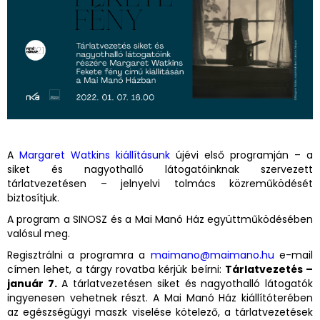
A
Margaret Watkins kiállításunk
újévi első programján – a
siket és nagyothalló látogatóinknak szervezett
tárlatvezetésen – jelnyelvi tolmács közreműködését
biztosítjuk.
A program a SINOSZ és a Mai Manó Ház együttműködésében
valósul meg.
Regisztrálni a programra a
maimano@maimano.hu
e-mail
címen lehet, a tárgy rovatba kérjük beírni:
Tárlatvezetés –
január 7.
A tárlatvezetésen siket és nagyothalló látogatók
ingyenesen vehetnek részt. A Mai Manó Ház kiállítóterében
az egészségügyi maszk viselése kötelező, a tárlatvezetések