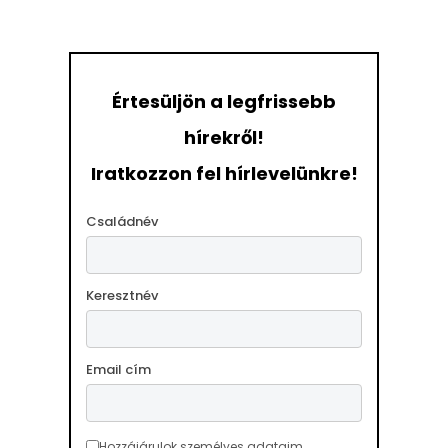
Értesüljön a legfrissebb
hírekről!
Iratkozzon fel hírlevelünkre!
Családnév
Keresztnév
Email cím
Hozzájárulok személyes adataim