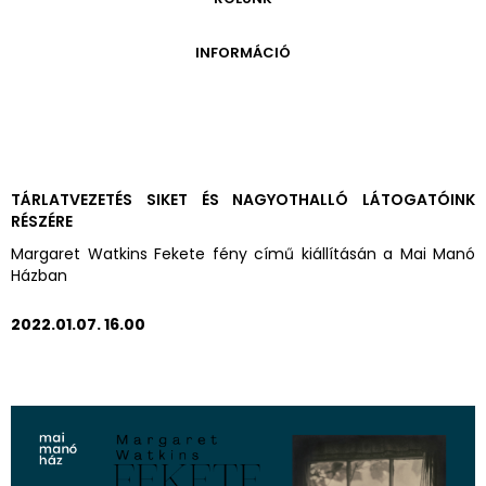
ONLINE KATALÓGUS
ARCHÍVUM 1999-2014
ARCHÍVUM
PÉCSI JÓZSEF - A NÉVADÓ
INFORMÁCIÓ
ARCHÍVUM 2014-2018
ÚJ SZERZEMÉNYEK
VERZO ONLINE GALÉRIA
NYITVATARTÁS
GYŰJTEMÉNYEK EREDETE
BELÉPŐDÍJAK
ADOMÁNYOZÓK
KAPCSOLAT
MEGKÖZELÍTÉS
TÁRLATVEZETÉS SIKET ÉS NAGYOTHALLÓ LÁTOGATÓINK
RÉSZÉRE
ÜVEGZSEB
Margaret Watkins Fekete fény című kiállításán a Mai Manó
Házban
2022.01.07. 16.00