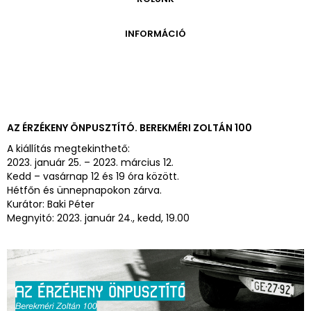
ONLINE KATALÓGUS
ARCHÍVUM 1999-2014
ARCHÍVUM
PÉCSI JÓZSEF - A NÉVADÓ
INFORMÁCIÓ
ARCHÍVUM 2014-2018
ÚJ SZERZEMÉNYEK
VERZO ONLINE GALÉRIA
NYITVATARTÁS
GYŰJTEMÉNYEK EREDETE
BELÉPŐDÍJAK
ADOMÁNYOZÓK
KAPCSOLAT
MEGKÖZELÍTÉS
AZ ÉRZÉKENY ÖNPUSZTÍTÓ. BEREKMÉRI ZOLTÁN 100
ÜVEGZSEB
A kiállítás megtekinthető:
2023. január 25. – 2023. március 12.
Kedd – vasárnap 12 és 19 óra között.
Hétfőn és ünnepnapokon zárva.
Kurátor: Baki Péter
Megnyitó: 2023. január 24., kedd, 19.00