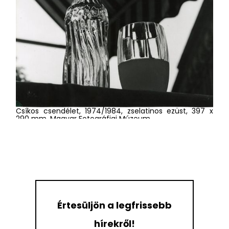
Csíkos csendélet, 1974/1984, zselatinos ezüst, 397 x
Jó reggelt, napsütés!, 1958/1984, zselatinos ezüst, 374 x
290 mm, Magyar Fotográfiai Múzeum
275 mm, Magyar Fotográfiai Múzeum
Értesüljön a legfrissebb
hírekről!