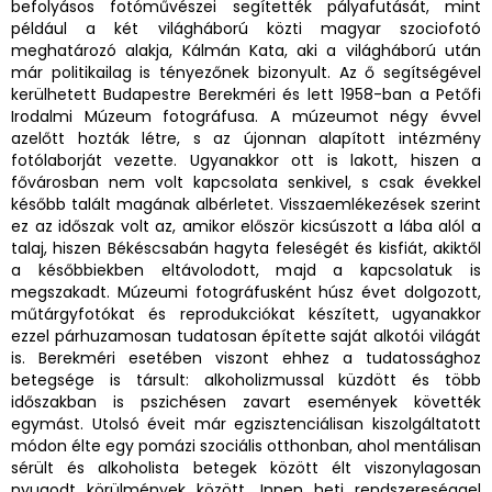
befolyásos fotóművészei segítették pályafutását, mint
például a két világháború közti magyar szociofotó
meghatározó alakja, Kálmán Kata, aki a világháború után
már politikailag is tényezőnek bizonyult. Az ő segítségével
kerülhetett Budapestre Berekméri és lett 1958-ban a Petőfi
Irodalmi Múzeum fotográfusa. A múzeumot négy évvel
azelőtt hozták létre, s az újonnan alapított intézmény
fotólaborját vezette. Ugyanakkor ott is lakott, hiszen a
fővárosban nem volt kapcsolata senkivel, s csak évekkel
később talált magának albérletet. Visszaemlékezések szerint
ez az időszak volt az, amikor először kicsúszott a lába alól a
talaj, hiszen Békéscsabán hagyta feleségét és kisfiát, akiktől
a későbbiekben eltávolodott, majd a kapcsolatuk is
megszakadt. Múzeumi fotográfusként húsz évet dolgozott,
műtárgyfotókat és reprodukciókat készített, ugyanakkor
ezzel párhuzamosan tudatosan építette saját alkotói világát
is. Berekméri esetében viszont ehhez a tudatossághoz
betegsége is társult: alkoholizmussal küzdött és több
időszakban is pszichésen zavart események követték
egymást. Utolsó éveit már egzisztenciálisan kiszolgáltatott
módon élte egy pomázi szociális otthonban, ahol mentálisan
sérült és alkoholista betegek között élt viszonylagosan
nyugodt körülmények között. Innen heti rendszereséggel