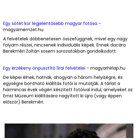
Egy sötét kor legjelentősebb magyar fotósa
-
magyarnemzet.hu
A felvételek döbbenetesen összefüggnek, mivel egy nagy
folyam részei, nincsenek individuális képek. Ennek dacára
Berekméri Zoltán sosem sorozatokban gondolkodott.
Egy érzékeny önpusztító lírai felvételei
- magyarhirlap.hu
De képei élnek, hatnak, ahogyan a három helyiségre, és
egységre bontható kiállítás fotói is mutatják. A tárlat a
harmincas évek végén készített fotóival indul, amelyeket az
Ernst Múzeum kiállítására nagyított ki újra (vagy éppen
először) Berekméri.