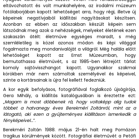
eltávozhatott és volt munkahelyére, az irodalmi múzeum
fotólaborjában kapott lehetőséget arra, hogy régi, illetve új
képeinek negatívjaiból kiállítási nagyításokat készítsen.
Azonban az ebben az időszakban készült képein sem
látszódnak meg azok a nehézségek, melyeket életének ezen
szakaszán átélt: életműve egységes maradt, s még
szemléletileg is közel azonos módon és képi világgal
fogalmazta meg mondanivalóját a világról. Még halála előtt
lehetőséget kapott az Ernst Múzeumban, hogy
bemutathassa életművét, s az 1985-ben létrejött tárlat
komoly sajtóvisszhangot kapott. Ugyanakkor szakmai
körökben már nem számoltak személyével és képeivel,
szinte a kortársainak is újra fel kellett fedezniük.
A kor egyik befolyásos, fotográfiával foglalkozó újságírója,
Gera Mihály, a kiállítás katalógusában is éreztette ezt:
„
Magam is most döbbenek rá, hogy voltaképp alig tudok
többet a hatvanegy éves Berekméri Zoltánról, mint az a
látogató, aki ezen a gyűjteményes kiállításon ismerkedik a
fényképeivel...
”.
Berekméri Zoltán 1988. május 21-én halt meg Pomázon
tragikus körülmények között. Fotográfiai életművét a Petőfi