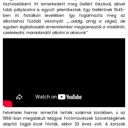
tisztviselőként. Itt ismerkedett meg Gellért Gézával, akivel
több pályázatra is együtt jelentkeztek. Egy Gellértnek 1945-
ben írt fiatalkori levelében így fogalmazta meg az
alkotáshoz fűződő viszonyát: „
...addig, amíg a végső, de
egyben legbiztosabb ismereteinket megszerezzük a »Halálról«,
cselekedni, maradandót alkotni is akarunk.
”
Felvételei hamar ismertté tették szakmai körökben, s az
1956-ban megalakult Magyar Fotóművészek Szövetségének
alapító tagjai közé hívták, ekkor 33 éves volt. A korszak