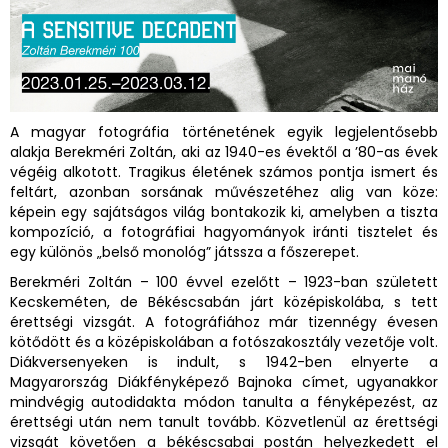
A magyar fotográfia történetének egyik legjelentősebb
alakja Berekméri Zoltán, aki az 1940-es évektől a ’80-as évek
végéig alkotott. Tragikus életének számos pontja ismert és
feltárt, azonban sorsának művészetéhez alig van köze:
képein egy sajátságos világ bontakozik ki, amelyben a tiszta
kompozíció, a fotográfiai hagyományok iránti tisztelet és
egy különös „belső monológ” játssza a főszerepet.
Berekméri Zoltán – 100 évvel ezelőtt – 1923-ban született
Kecskeméten, de Békéscsabán járt középiskolába, s tett
érettségi vizsgát. A fotográfiához már tizennégy évesen
kötődött és a középiskolában a fotószakosztály vezetője volt.
Diákversenyeken is indult, s 1942-ben elnyerte a
Magyarország Diákfényképező Bajnoka címet, ugyanakkor
mindvégig autodidakta módon tanulta a fényképezést, az
érettségi után nem tanult tovább. Közvetlenül az érettségi
vizsgát követően a békéscsabai postán helyezkedett el